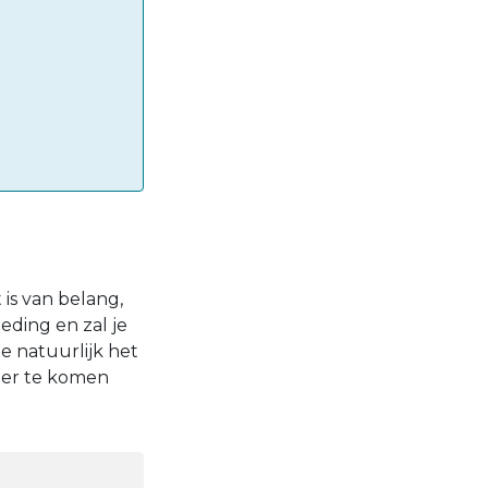
 is van belang,
eding en zal je
je natuurlijk het
hter te komen