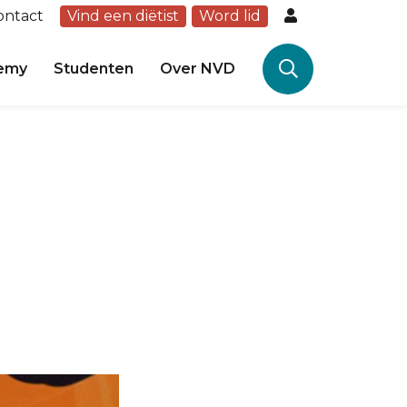
ontact
Vind een diëtist
Word lid
emy
Studenten
Over NVD