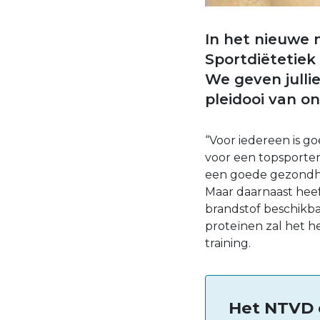
In het nieuwe
Sportdiëtetiek
We geven julli
pleidooi van o
“Voor iedereen is 
voor een topsporter
een goede gezondhe
Maar daarnaast heeft
brandstof beschikbaa
proteïnen zal het h
training.
Het NTVD 