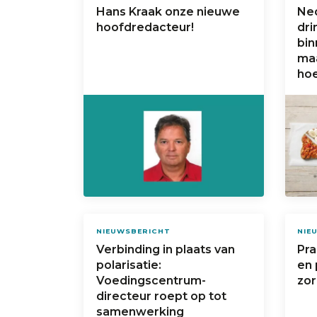
Hans Kraak onze nieuwe
Ned
hoofdredacteur!
dri
bin
maa
hoe
NIEUWSBERICHT
NIE
Verbinding in plaats van
Pra
polarisatie:
en 
Voedingscentrum-
zor
directeur roept op tot
samenwerking