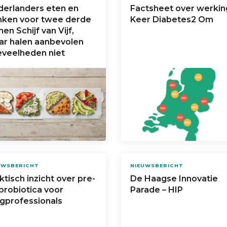
erlanders eten en
Factsheet over werkin
nken voor twee derde
Keer Diabetes2 Om
nen Schijf van Vijf,
r halen aanbevolen
veelheden niet
UWSBERICHT
NIEUWSBERICHT
ktisch inzicht over pre-
De Haagse Innovatie
probiotica voor
Parade – HIP
gprofessionals