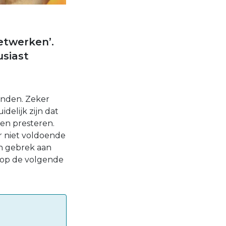
etwerken’.
usiast
inden. Zeker
delijk zijn dat
en presteren.
er niet voldoende
en gebrek aan
t op de volgende