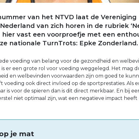
 nummer van het NTVD laat de Vereniging
 Nederland van zich horen in de rubriek ‘N
e hier vast een voorproefje met een entho
nze nationale TurnTrots: Epke Zonderland.
goede voeding van belang voor de gezondheid en welbev
 is er een grote rol voor voeding weggelegd. Het mag dui
id en welbevinden voorwaarden zijn om goed te kunn
 voeding ook direct invloed op de sportprestaties. Als 
r is voor de spieren dan is dit direct merkbaar. En bij e
erstel niet optimaal zijn, wat een negatieve impact heef
op je mat