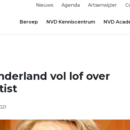
Nieuws
Agenda
Artsenwijzer
C
Beroep
NVD Kenniscentrum
NVD Acad
derland vol lof over
tist
021