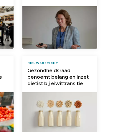
NIEUWSBERICHT
n
Gezondheidsraad
e
benoemt belang en inzet
diëtist bij eiwittransitie