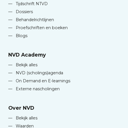
—
Tijdschrift NTVD
—
Dossiers
—
Behandelrichtlijnen
—
Proefschriften en boeken
—
Blogs
NVD Academy
—
Bekijk alles
—
NVD (scholings)agenda
—
On Demand en E-learnings
—
Externe nascholingen
Over NVD
—
Bekijk alles
—
Waarden