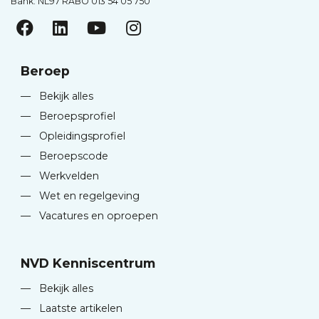
Bank: NL97 RABO 013 54 05 750
Beroep
—
Bekijk alles
—
Beroepsprofiel
—
Opleidingsprofiel
—
Beroepscode
—
Werkvelden
—
Wet en regelgeving
—
Vacatures en oproepen
NVD Kenniscentrum
—
Bekijk alles
—
Laatste artikelen