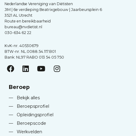
Nederlandse Vereniging van Diëtisten
JIM | 6e verdieping Beatrixgebouw | Jaarbeursplein 6
3521 AL Utrecht
Route en bereikbaarheid
bureau@nvdietist.nl
030-634 62 22
KvK-nr. 40530679
BTW-nr. NL.0088.54.117.B01
Bank: NL97 RABO 013 54 05 750
Beroep
—
Bekijk alles
—
Beroepsprofiel
—
Opleidingsprofiel
—
Beroepscode
—
Werkvelden