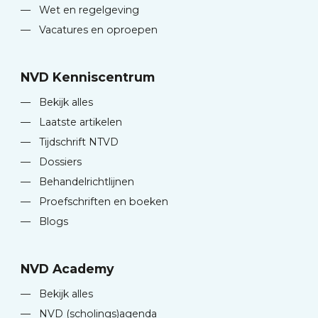
—
Wet en regelgeving
—
Vacatures en oproepen
NVD Kenniscentrum
—
Bekijk alles
—
Laatste artikelen
—
Tijdschrift NTVD
—
Dossiers
—
Behandelrichtlijnen
—
Proefschriften en boeken
—
Blogs
NVD Academy
—
Bekijk alles
—
NVD (scholings)agenda