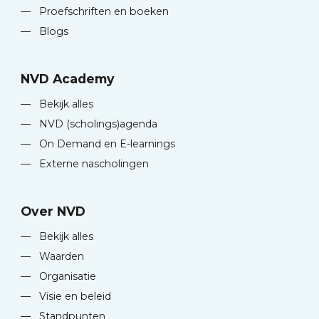
—
Proefschriften en boeken
—
Blogs
NVD Academy
—
Bekijk alles
—
NVD (scholings)agenda
—
On Demand en E-learnings
—
Externe nascholingen
Over NVD
—
Bekijk alles
—
Waarden
—
Organisatie
—
Visie en beleid
—
Standpunten