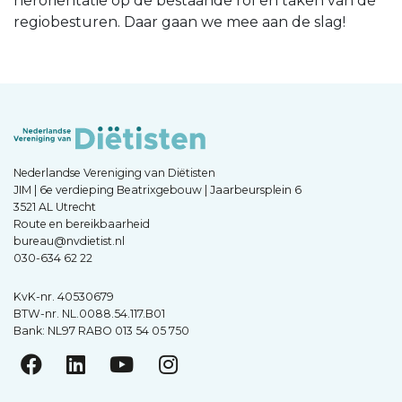
heroriëntatie op de bestaande rol en taken van de
regiobesturen. Daar gaan we mee aan de slag!
Nederlandse Vereniging van Diëtisten
JIM | 6e verdieping Beatrixgebouw | Jaarbeursplein 6
3521 AL Utrecht
Route en bereikbaarheid
bureau@nvdietist.nl
030-634 62 22
KvK-nr. 40530679
BTW-nr. NL.0088.54.117.B01
Bank: NL97 RABO 013 54 05 750