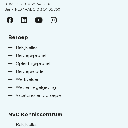
BTW-nr. NL.0088.54.117.B01
Bank: NL97 RABO 013 54 05 750
Beroep
—
Bekijk alles
—
Beroepsprofiel
—
Opleidingsprofiel
—
Beroepscode
—
Werkvelden
—
Wet en regelgeving
—
Vacatures en oproepen
NVD Kenniscentrum
—
Bekijk alles