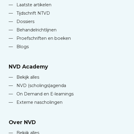
—
Laatste artikelen
—
Tijdschrift NTVD
—
Dossiers
—
Behandelrichtlijnen
—
Proefschriften en boeken
—
Blogs
NVD Academy
—
Bekijk alles
—
NVD (scholings)agenda
—
On Demand en E-learnings
—
Externe nascholingen
Over NVD
—
Bekijk alles