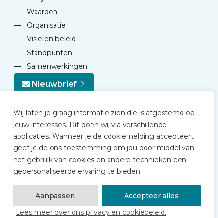
—
Waarden
—
Organisatie
—
Visie en beleid
—
Standpunten
—
Samenwerkingen
Nieuwbrief
Wij laten je graag informatie zien die is afgestemd op
jouw interesses. Dit doen wij via verschillende
applicaties. Wanneer je de cookiemelding accepteert
geef je de ons toestemming om jou door middel van
© 2026 NVD
het gebruik van cookies en andere technieken een
Privacy statement
gepersonaliseerde ervaring te bieden.
Disclaimer
Algemene voorwaarden NVD Academy
Aanpassen
Accepteer alles
Lees meer over ons privacy en cookiebeleid.