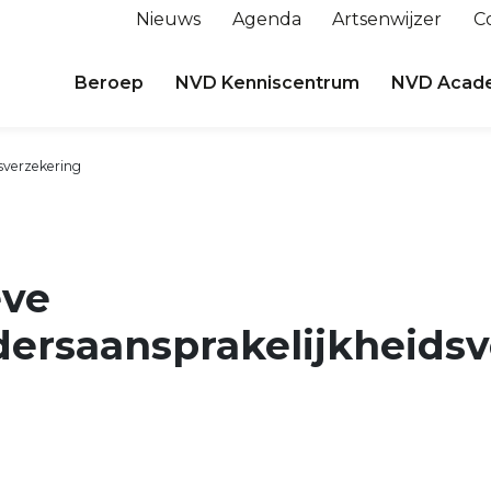
Nieuws
Agenda
Artsenwijzer
C
Beroep
NVD Kenniscentrum
NVD Acad
dsverzekering
eve
dersaansprakelijkheids