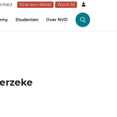
ontact
Vind een diëtist
Word lid
emy
Studenten
Over NVD
verzeke