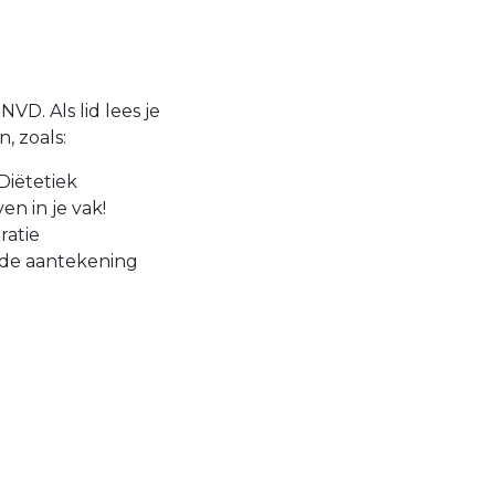
VD. Als lid lees je
, zoals:
Diëtetiek
en in je vak!
ratie
 de aantekening