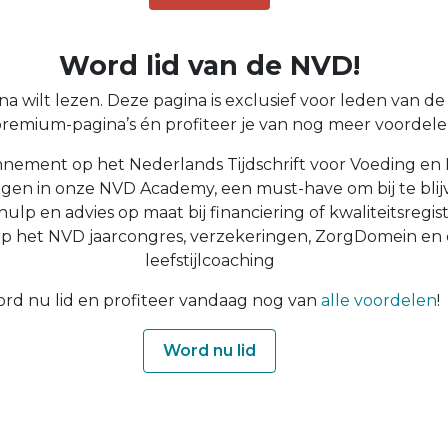
Word lid van de NVD!
a wilt lezen. Deze pagina is exclusief voor leden van de N
 premium-pagina’s én profiteer je van nog meer voordelen
nnement op het Nederlands Tijdschrift voor Voeding en 
ingen in onze NVD Academy, een must-have om bij te blijv
 hulp en advies op maat bij financiering of kwaliteitsregist
op het NVD jaarcongres, verzekeringen, ZorgDomein en
leefstijlcoaching
rd nu lid en profiteer vandaag nog van
alle voordelen
!
Word nu lid