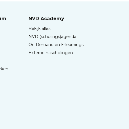
rum
NVD Academy
Bekijk alles
NVD (scholings)agenda
On Demand en E-learnings
Externe nascholingen
eken