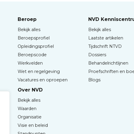
Beroep
NVD Kenniscent
Bekijk alles
Bekijk alles
Beroepsprofiel
Laatste artikelen
Opleidingsprofiel
Tijdschrift NTVD
Beroepscode
Dossiers
Werkvelden
Behandelrichtlijnen
Wet en regelgeving
Proefschriften en bo
Vacatures en oproepen
Blogs
Over NVD
Bekijk alles
Waarden
Organisatie
Visie en beleid
Standpunten