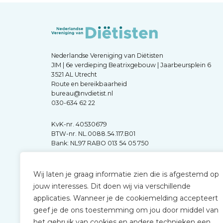
Nederlandse Vereniging van Diëtisten
JIM | 6e verdieping Beatrixgebouw | Jaarbeursplein 6
3521 AL Utrecht
Route en bereikbaarheid
bureau@nvdietist.nl
030-634 62 22
KvK-nr. 40530679
BTW-nr. NL.0088.54.117.B01
Bank: NL97 RABO 013 54 05 750
Wij laten je graag informatie zien die is afgestemd op
jouw interesses. Dit doen wij via verschillende
applicaties. Wanneer je de cookiemelding accepteert
geef je de ons toestemming om jou door middel van
het gebruik van cookies en andere technieken een