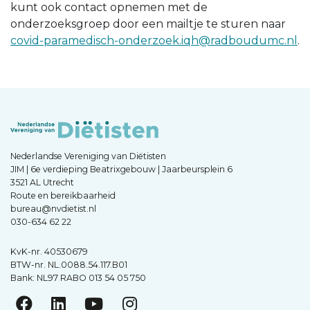
kunt ook contact opnemen met de
onderzoeksgroep door een mailtje te sturen naar
covid-paramedisch-onderzoek.iqh@radboudumc.nl
.
Nederlandse Vereniging van Diëtisten
JIM | 6e verdieping Beatrixgebouw | Jaarbeursplein 6
3521 AL Utrecht
Route en bereikbaarheid
bureau@nvdietist.nl
030-634 62 22
KvK-nr. 40530679
BTW-nr. NL.0088.54.117.B01
Bank: NL97 RABO 013 54 05 750