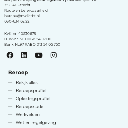
3521 AL Utrecht
Route en bereikbaarheid
bureau@nvdietist.nl
030-634 62 22
KvK-nr. 40530679
BTW-nr. NL.0088.54.117.B01
Bank: NL97 RABO 013 54 05 750
Beroep
—
Bekijk alles
—
Beroepsprofiel
—
Opleidingsprofiel
—
Beroepscode
—
Werkvelden
—
Wet en regelgeving