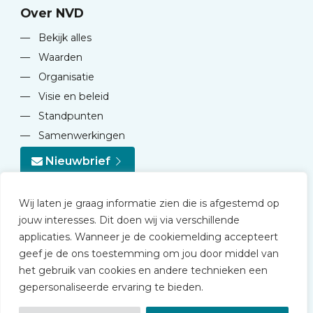
Over NVD
—
Bekijk alles
—
Waarden
—
Organisatie
—
Visie en beleid
—
Standpunten
—
Samenwerkingen
Nieuwbrief
Wij laten je graag informatie zien die is afgestemd op
jouw interesses. Dit doen wij via verschillende
applicaties. Wanneer je de cookiemelding accepteert
geef je de ons toestemming om jou door middel van
© 2026 NVD
het gebruik van cookies en andere technieken een
Privacy statement
gepersonaliseerde ervaring te bieden.
Disclaimer
Algemene voorwaarden NVD Academy