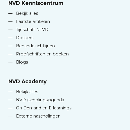
NVD Kenniscentrum
—
Bekijk alles
—
Laatste artikelen
—
Tijdschrift NTVD
—
Dossiers
—
Behandelrichtlijnen
—
Proefschriften en boeken
—
Blogs
NVD Academy
—
Bekijk alles
—
NVD (scholings)agenda
—
On Demand en E-learnings
—
Externe nascholingen