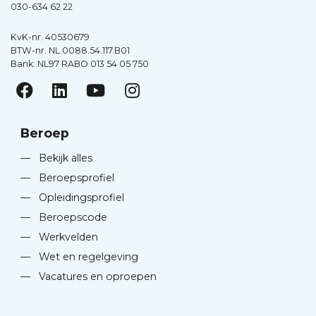
030-634 62 22
KvK-nr. 40530679
BTW-nr. NL.0088.54.117.B01
Bank: NL97 RABO 013 54 05 750
Beroep
—
Bekijk alles
—
Beroepsprofiel
—
Opleidingsprofiel
—
Beroepscode
—
Werkvelden
—
Wet en regelgeving
—
Vacatures en oproepen