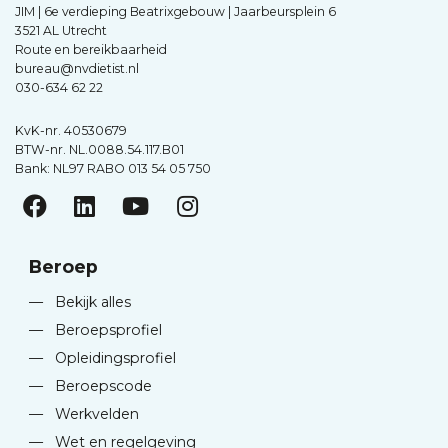
JIM | 6e verdieping Beatrixgebouw | Jaarbeursplein 6
3521 AL Utrecht
Route en bereikbaarheid
bureau@nvdietist.nl
030-634 62 22
KvK-nr. 40530679
BTW-nr. NL.0088.54.117.B01
Bank: NL97 RABO 013 54 05 750
Beroep
—
Bekijk alles
—
Beroepsprofiel
—
Opleidingsprofiel
—
Beroepscode
—
Werkvelden
—
Wet en regelgeving