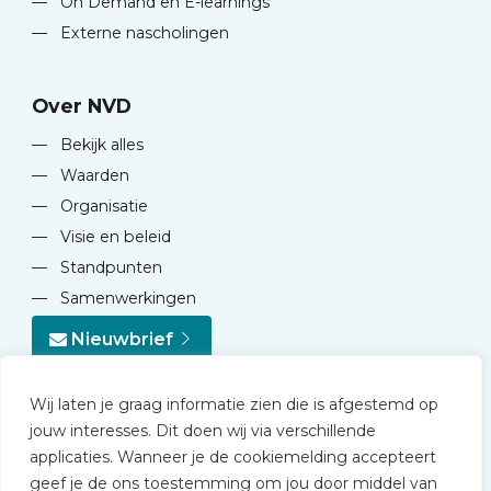
—
On Demand en E-learnings
—
Externe nascholingen
Over NVD
—
Bekijk alles
—
Waarden
—
Organisatie
—
Visie en beleid
—
Standpunten
—
Samenwerkingen
Nieuwbrief
Wij laten je graag informatie zien die is afgestemd op
jouw interesses. Dit doen wij via verschillende
applicaties. Wanneer je de cookiemelding accepteert
geef je de ons toestemming om jou door middel van
© 2026 NVD