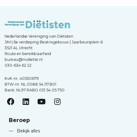
Nederlandse Vereniging van Diëtisten
JIM | 6e verdieping Beatrixgebouw | Jaarbeursplein 6
3521 AL Utrecht
Route en bereikbaarheid
bureau@nvdietist.nl
030-634 62 22
KvK-nr. 40530679
BTW-nr. NL.0088.54.117.B01
Bank: NL97 RABO 013 54 05 750
Beroep
—
Bekijk alles