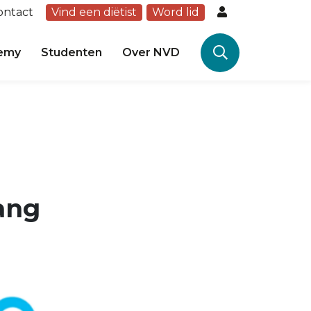
ontact
Vind een diëtist
Word lid
emy
Studenten
Over NVD
ang