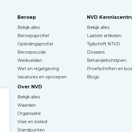
Beroep
NVD Kenniscent
Bekijk alles
Bekijk alles
Beroepsprofiel
Laatste artikelen
Opleidingsprofiel
Tijdschrift NTVD
Beroepscode
Dossiers
Werkvelden
Behandelrichtlijnen
Wet en regelgeving
Proefschriften en bo
Vacatures en oproepen
Blogs
Over NVD
Bekijk alles
Waarden
Organisatie
Visie en beleid
Standpunten