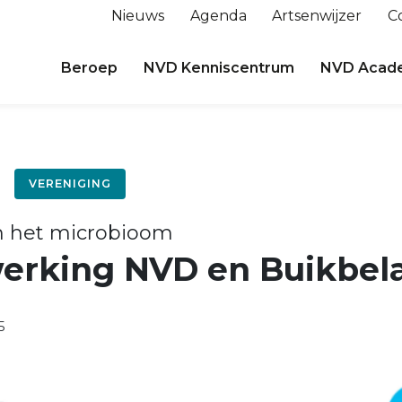
Nieuws
Agenda
Artsenwijzer
C
Beroep
NVD Kenniscentrum
NVD Acad
VERENIGING
in het microbioom
rking NVD en Buikbel
5