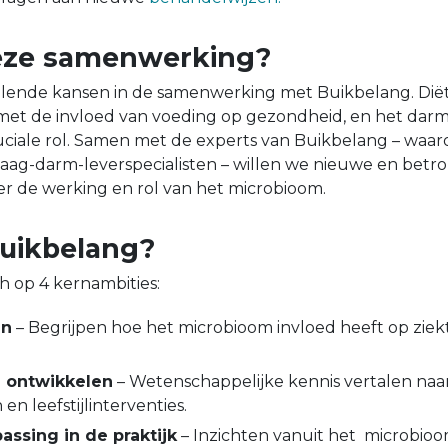
ze samenwerking?
illende kansen in de samenwerking met Buikbelang. Dië
 met de invloed van voeding op gezondheid, en het da
ruciale rol. Samen met de experts van Buikbelang – waa
aag-darm-leverspecialisten – willen we nieuwe en bet
ver de werking en rol van het microbioom.
uikbelang?
h op 4 kernambities:
en
– Begrijpen hoe het microbioom invloed heeft op ziek
 ontwikkelen
– Wetenschappelijke kennis vertalen naar
n leefstijlinterventies.
assing in de praktijk
– Inzichten vanuit het microbioo