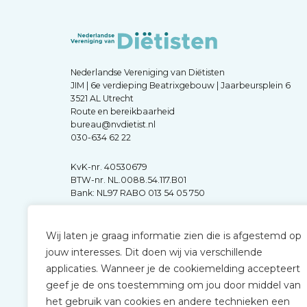
Nederlandse Vereniging van Diëtisten
JIM | 6e verdieping Beatrixgebouw | Jaarbeursplein 6
3521 AL Utrecht
Route en bereikbaarheid
bureau@nvdietist.nl
030-634 62 22
KvK-nr. 40530679
BTW-nr. NL.0088.54.117.B01
Bank: NL97 RABO 013 54 05 750
Wij laten je graag informatie zien die is afgestemd op
jouw interesses. Dit doen wij via verschillende
applicaties. Wanneer je de cookiemelding accepteert
geef je de ons toestemming om jou door middel van
het gebruik van cookies en andere technieken een