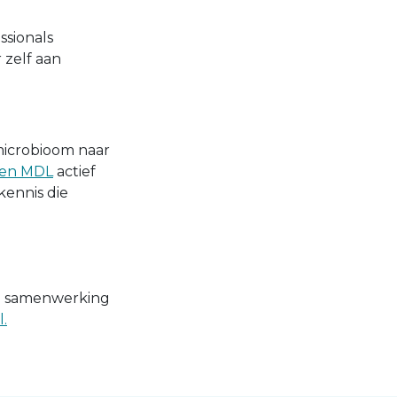
ssionals
 zelf aan
 microbioom naar
ten MDL
actief
ennis die
de samenwerking
.