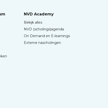
rum
NVD Academy
Bekijk alles
NVD (scholings)agenda
On Demand en E-learnings
Externe nascholingen
eken