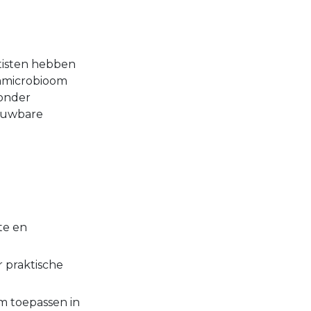
tisten hebben
rmmicrobioom
ronder
rouwbare
te en
 praktische
m toepassen in