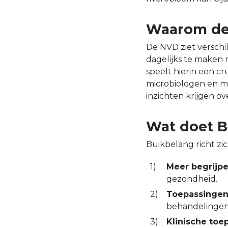
Waarom de
De NVD ziet versch
dagelijks te maken
speelt hierin een c
microbiologen en m
inzichten krijgen o
Wat doet B
Buikbelang richt zic
Meer begrijp
gezondheid.
Toepassingen
behandelingen e
Klinische toep