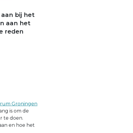
aan bij het
en aan het
e reden
ntrum Groningen
ang is om de
r te doen.
aan en hoe het