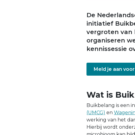
De Nederlandse 
initiatief Bui
vergroten van
organiseren w
kennissessie o
Meld je aan voor
Wat is Bui
Buikbelang is een in
(UMCG)
en
Wagenin
werking van het da
Hierbij wordt onde
microbioom kan bij