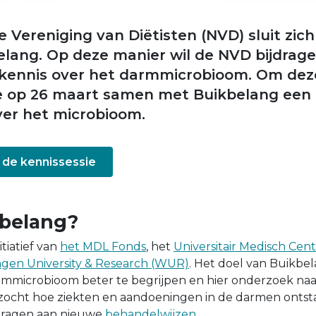
Vereniging van Diëtisten (NVD) sluit zich 
kbelang. Op deze manier wil de NVD bijdrag
 kennis over het darmmicrobioom. Om dez
e op 26 maart samen met Buikbelang een
ver het microbioom.
 de kennissessie
kbelang?
itiatief van
het MDL Fonds
, het
Universitair Medisch Ce
gen University & Research (WUR)
. Het doel van Buikbel
rmmicrobioom beter te begrijpen en hier onderzoek naa
rzocht hoe ziekten en aandoeningen in de darmen ontst
dragen aan nieuwe
behandelwijzen.