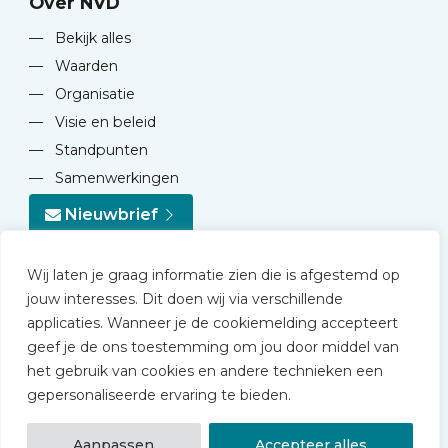
Over NVD
—
Bekijk alles
—
Waarden
—
Organisatie
—
Visie en beleid
—
Standpunten
—
Samenwerkingen
Nieuwbrief
Wij laten je graag informatie zien die is afgestemd op
jouw interesses. Dit doen wij via verschillende
applicaties. Wanneer je de cookiemelding accepteert
geef je de ons toestemming om jou door middel van
© 2026 NVD
het gebruik van cookies en andere technieken een
Privacy statement
gepersonaliseerde ervaring te bieden.
Disclaimer
Algemene voorwaarden NVD Academy
Aanpassen
Accepteer alles