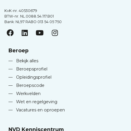
KvK-nr. 40530679
BTW-nr. NL.0088.54.117.B01
Bank: NL97 RABO 013 54 05 750
Beroep
—
Bekijk alles
—
Beroepsprofiel
—
Opleidingsprofiel
—
Beroepscode
—
Werkvelden
—
Wet en regelgeving
—
Vacatures en oproepen
NVD Kenniscentrum