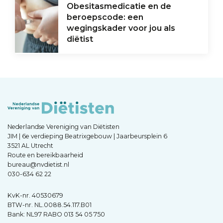
Obesitasmedicatie en de
beroepscode: een
wegingskader voor jou als
diëtist
Nederlandse Vereniging van Diëtisten
JIM | 6e verdieping Beatrixgebouw | Jaarbeursplein 6
3521 AL Utrecht
Route en bereikbaarheid
bureau@nvdietist.nl
030-634 62 22
KvK-nr. 40530679
BTW-nr. NL.0088.54.117.B01
Bank: NL97 RABO 013 54 05 750