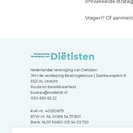
ontwikkelde strategi
Vragen? Of aanmelde
Nederlandse Vereniging van Diëtisten
JIM | 6e verdieping Beatrixgebouw | Jaarbeursplein 6
3521 AL Utrecht
Route en bereikbaarheid
bureau@nvdietist.nl
030-634 62 22
KvK-nr. 40530679
BTW-nr. NL.0088.54.117.B01
Bank: NL97 RABO 013 54 05 750