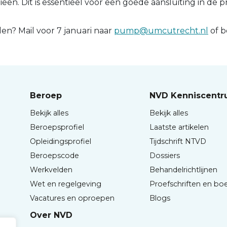
eën. Dit is essentieel voor een goede aansluiting in de pr
n? Mail voor 7 januari naar
pump@umcutrecht.nl
of b
Beroep
NVD Kenniscent
Bekijk alles
Bekijk alles
Beroepsprofiel
Laatste artikelen
Opleidingsprofiel
Tijdschrift NTVD
Beroepscode
Dossiers
Werkvelden
Behandelrichtlijnen
Wet en regelgeving
Proefschriften en bo
Vacatures en oproepen
Blogs
Over NVD