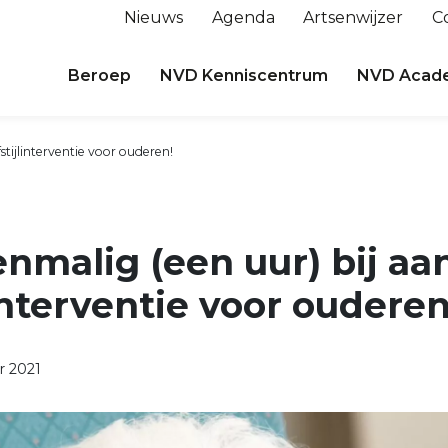
Nieuws
Agenda
Artsenwijzer
C
Beroep
NVD Kenniscentrum
NVD Acad
stijlinterventie voor ouderen!
nmalig (een uur) bij aa
linterventie voor ouderen
 2021