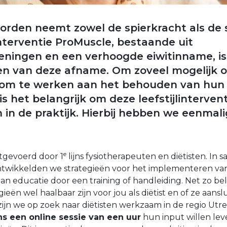
worden neemt zowel de spierkracht als de
linterventie ProMuscle, bestaande uit
eningen en een verhoogde eiwitinname, is 
en van deze afname. Om zoveel mogelijk 
 om te werken aan het behouden van hun 
s het belangrijk om deze leefstijlintervent
in de praktijk. Hierbij hebben we eenmali
e
tgevoerd door 1
lijns fysiotherapeuten en diëtisten. In
ntwikkelden we strategieën voor het implementeren va
n educatie door een training of handleiding. Net zo bela
ieën wel haalbaar zijn voor jou als diëtist en of ze aansl
ijn we op zoek naar diëtisten werkzaam in de regio Utr
ns een online sessie van een uur
hun input willen lev