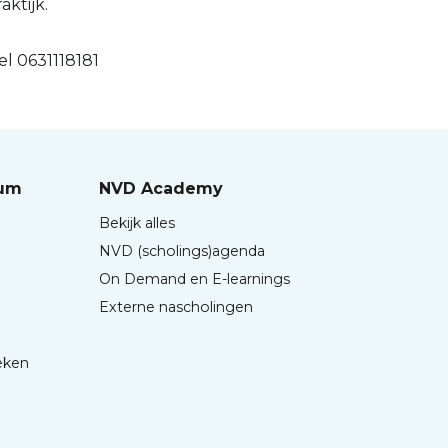
aktijk.
el 0631118181
rum
NVD Academy
Bekijk alles
NVD (scholings)agenda
On Demand en E-learnings
Externe nascholingen
eken