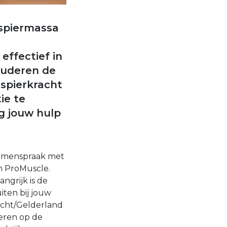
 spiermassa
effectief in
ouderen de
spierkracht
ie te
g jouw hulp
 samenspraak met
n ProMuscle.
ngrijk is de
uiten bij jouw
echt/Gelderland
eren op de