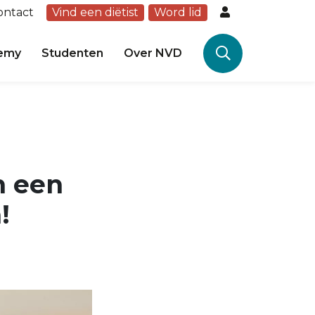
ontact
Vind een diëtist
Word lid
emy
Studenten
Over NVD
n een
!