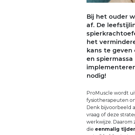
Bij het ouder 
af. De leefstij
spierkrachtoef
het verminder
kans te geven
en spiermassa i
implementeren 
nodig!
ProMuscle wordt ui
fysiotherapeuten o
Denk bijvoorbeeld aa
vraag of deze strateg
werkwijze. Daarom z
die
eenmalig tijde