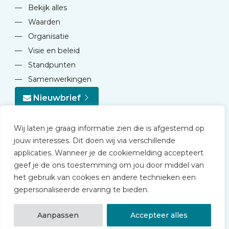
—
Bekijk alles
—
Waarden
—
Organisatie
—
Visie en beleid
—
Standpunten
—
Samenwerkingen
Nieuwbrief
Wij laten je graag informatie zien die is afgestemd op
jouw interesses. Dit doen wij via verschillende
applicaties. Wanneer je de cookiemelding accepteert
geef je de ons toestemming om jou door middel van
© 2026 NVD
het gebruik van cookies en andere technieken een
Privacy statement
gepersonaliseerde ervaring te bieden.
Disclaimer
Algemene voorwaarden NVD Academy
Aanpassen
Accepteer alles