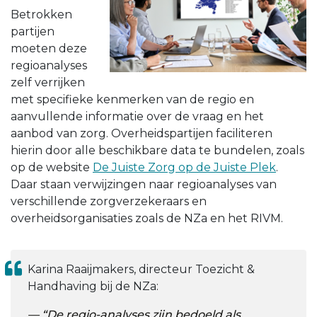
Betrokken
partijen
moeten deze
regioanalyses
zelf verrijken
met specifieke kenmerken van de regio en
aanvullende informatie over de vraag en het
aanbod van zorg. Overheidspartijen faciliteren
hierin door alle beschikbare data te bundelen, zoals
op de website
De Juiste Zorg op de Juiste Plek
.
Daar staan verwijzingen naar regioanalyses van
verschillende zorgverzekeraars en
overheidsorganisaties zoals de NZa en het RIVM.
Karina Raaijmakers, directeur Toezicht &
Handhaving bij de NZa:
“De regio-analyses zijn bedoeld als