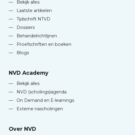
—
Bekijk alles
—
Laatste artikelen
—
Tijdschrift NTVD
—
Dossiers
—
Behandelrichtlijnen
—
Proefschriften en boeken
—
Blogs
NVD Academy
—
Bekijk alles
—
NVD (scholings)agenda
—
On Demand en E-learnings
—
Externe nascholingen
Over NVD