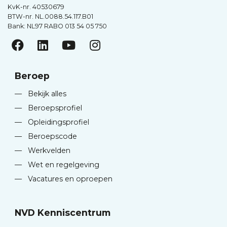
KvK-nr. 40530679
BTW-nr. NL.0088.54.117.B01
Bank: NL97 RABO 013 54 05 750
Beroep
—
Bekijk alles
—
Beroepsprofiel
—
Opleidingsprofiel
—
Beroepscode
—
Werkvelden
—
Wet en regelgeving
—
Vacatures en oproepen
NVD Kenniscentrum