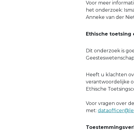
Voor meer informat
het onderzoek: Ism
Anneke van der Niet
Ethische toetsing 
Dit onderzoek is g
Geesteswetenschap
Heeft u klachten o
verantwoordelijke o
Ethische Toetsings
Voor vragen over d
met:
dataofficer@let
Toestemmingsverk