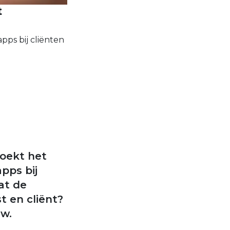
t
pps bij cliënten
oekt het
pps bij
at de
t en cliënt?
ew.