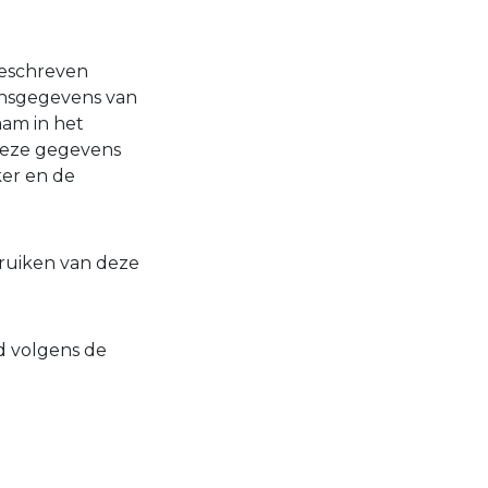
geschreven
onsgegevens van
aam in het
Deze gegevens
ker en de
ruiken van deze
d volgens de