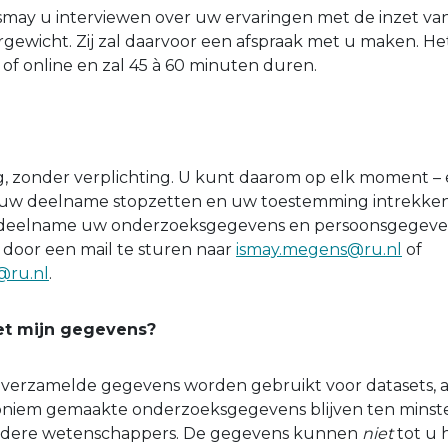
Ismay u interviewen over uw ervaringen met de inzet v
rgewicht. Zij zal daarvoor een afspraak met u maken. Het
k of online en zal 45 à 60 minuten duren.
lig, zonder verplichting. U kunt daarom op elk moment –
 uw deelname stopzetten en uw toestemming intrekken
 deelname uw onderzoeksgegevens en persoonsgegeve
n door een mail te sturen naar
ismay.megens@ru.nl
of
@ru.nl
.
et mijn gegevens?
 verzamelde gegevens worden gebruikt voor datasets, a
oniem gemaakte onderzoeksgegevens blijven ten minste 
andere wetenschappers. De gegevens kunnen
niet
tot u 