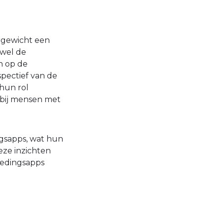
rgewicht een
owel de
n op de
pectief van de
 hun rol
 bij mensen met
ngsapps, wat hun
eze inzichten
oedingsapps