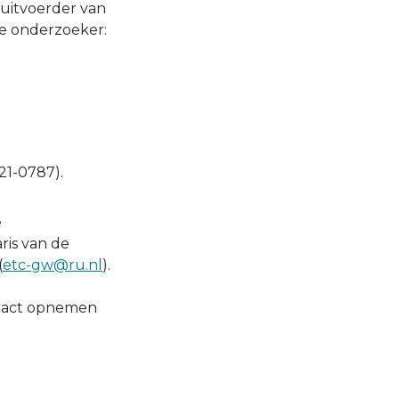
uitvoerder van
ke onderzoeker:
1-0787).
e
ris van de
(
etc-gw@ru.nl
).
ntact opnemen