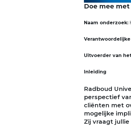
Doe mee met 
Naam onderzoek:
H
Verantwoordelijke
Uitvoerder van he
Inleiding
Radboud Unive
perspectief va
cliënten met o
mogelijke impl
Zij vraagt jull