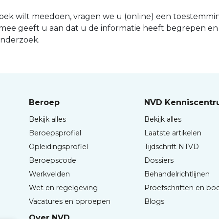
zoek wilt meedoen, vragen we u (online) een toestemmin
mee geeft u aan dat u de informatie heeft begrepen en
onderzoek.
Beroep
NVD Kenniscent
Bekijk alles
Bekijk alles
Beroepsprofiel
Laatste artikelen
Opleidingsprofiel
Tijdschrift NTVD
Beroepscode
Dossiers
Werkvelden
Behandelrichtlijnen
Wet en regelgeving
Proefschriften en bo
Vacatures en oproepen
Blogs
Over NVD