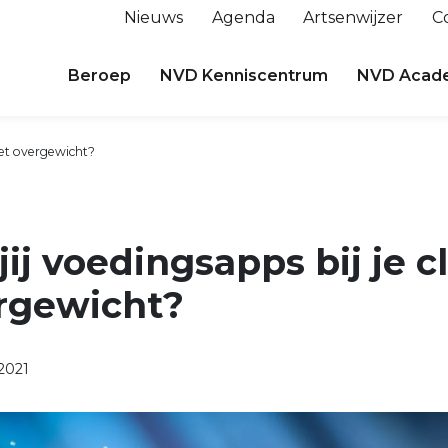
Nieuws
Agenda
Artsenwijzer
C
Beroep
NVD Kenniscentrum
NVD Acad
met overgewicht?
jij voedingsapps bij je c
rgewicht?
2021