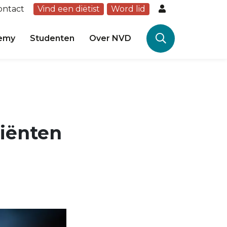
ontact
Vind een diëtist
Word lid
emy
Studenten
Over NVD
liënten