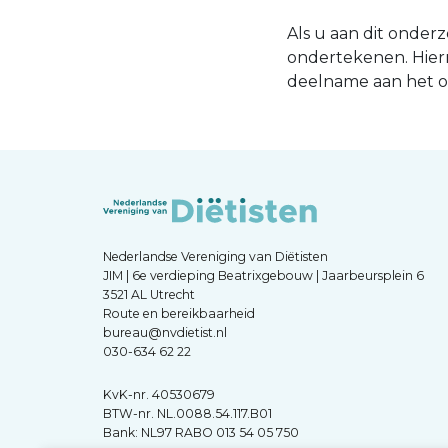
Als u aan dit onder
ondertekenen. Hier
deelname aan het 
Nederlandse Vereniging van Diëtisten
JIM | 6e verdieping Beatrixgebouw | Jaarbeursplein 6
3521 AL Utrecht
Route en bereikbaarheid
bureau@nvdietist.nl
030-634 62 22
KvK-nr. 40530679
BTW-nr. NL.0088.54.117.B01
Bank: NL97 RABO 013 54 05 750