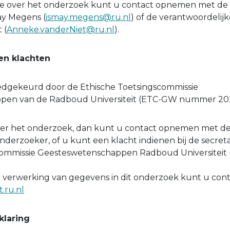
ie over het onderzoek kunt u contact opnemen met de 
ay Megens (
ismay.megens@ru.nl
) of de verantwoordelij
 (
Anneke.vanderNiet@ru.nl
).
en klachten
oedgekeurd door de Ethische Toetsingscommissie
pen van de Radboud Universiteit (ETC-GW nummer 202
ver het onderzoek, dan kunt u contact opnemen met d
nderzoeker, of u kunt een klacht indienen bij de secreta
commissie Geesteswetenschappen Radboud Universiteit 
e verwerking van gegevens in dit onderzoek kunt u co
.ru.nl
laring