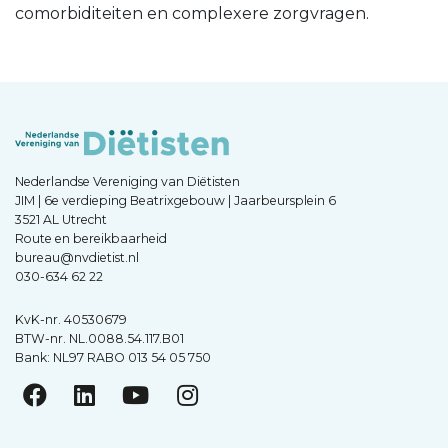
comorbiditeiten en complexere zorgvragen.
Nederlandse Vereniging van Diëtisten
JIM | 6e verdieping Beatrixgebouw | Jaarbeursplein 6
3521 AL Utrecht
Route en bereikbaarheid
bureau@nvdietist.nl
030-634 62 22
KvK-nr. 40530679
BTW-nr. NL.0088.54.117.B01
Bank: NL97 RABO 013 54 05 750