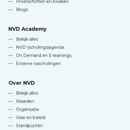
—
Proefschriften en boeken
—
Blogs
NVD Academy
—
Bekijk alles
—
NVD (scholings)agenda
—
On Demand en E-learnings
—
Externe nascholingen
Over NVD
—
Bekijk alles
—
Waarden
—
Organisatie
—
Visie en beleid
—
Standpunten