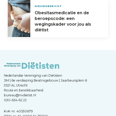
NIEUWSBERICHT
Obesitasmedicatie en de
beroepscode: een
wegingskader voor jou als
diëtist
Nederlandse Vereniging van Diëtisten
JIM | 6e verdieping Beatrixgebouw | Jaarbeursplein 6
3521 AL Utrecht
Route en bereikbaarheid
bureau@nvdietist.nl
030-634 62 22
KvK-nr. 40530679