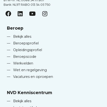
BTW-nr. NL.0088.54.117.B01
Bank: NL97 RABO 013 54 05 750
Beroep
—
Bekijk alles
—
Beroepsprofiel
—
Opleidingsprofiel
—
Beroepscode
—
Werkvelden
—
Wet en regelgeving
—
Vacatures en oproepen
NVD Kenniscentrum
—
Bekijk alles