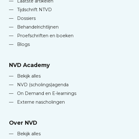
—
Laatste artikelen
—
Tijdschrift NTVD
—
Dossiers
—
Behandelrichtlijnen
—
Proefschriften en boeken
—
Blogs
NVD Academy
—
Bekijk alles
—
NVD (scholings)agenda
—
On Demand en E-learnings
—
Externe nascholingen
Over NVD
—
Bekijk alles