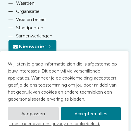
—
Waarden
—
Organisatie
—
Visie en beleid
—
Standpunten
—
Samenwerkingen
Nieuwbrief
Wij laten je graag informatie zien die is afgestemd op
jouw interesses. Dit doen wij via verschillende
applicaties. Wanneer je de cookiemelding accepteert
geef je de ons toestemming om jou door middel van
© 2026 NVD
het gebruik van cookies en andere technieken een
Privacy statement
gepersonaliseerde ervaring te bieden.
Disclaimer
Algemene voorwaarden NVD Academy
Aanpassen
Accepteer alles
Lees meer over ons privacy en cookiebeleid.