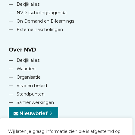
—
Bekijk alles
—
NVD (scholings)agenda
—
On Demand en E-learnings
—
Externe nascholingen
Over NVD
—
Bekijk alles
—
Waarden
—
Organisatie
—
Visie en beleid
—
Standpunten
—
Samenwerkingen
Nieuwbrief
Wij laten je graag informatie zien die is afgestemd op