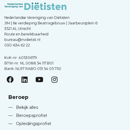
Nederlandse Vereniging van Diëtisten
JIM | 6e verdieping Beatrixgebouw | Jaarbeursplein 6
3521 AL Utrecht
Route en bereikbaarheid
bureau@nvdietist.nl
030-634 62 22
KvK-nr. 40530679
BTW-nr. NL.0088.54.117.B01
Bank: NL97 RABO 013 54 05 750
Beroep
—
Bekijk alles
—
Beroepsprofiel
—
Opleidingsprofiel