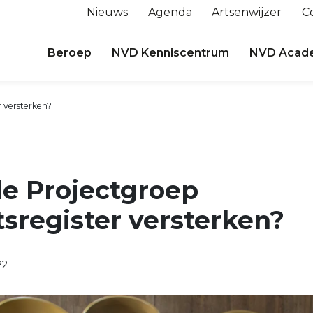
Nieuws
Agenda
Artsenwijzer
C
Beroep
NVD Kenniscentrum
NVD Acad
r versterken?
de Projectgroep
tsregister versterken?
22