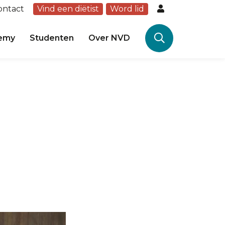
ontact
Vind een diëtist
Word lid
emy
Studenten
Over NVD