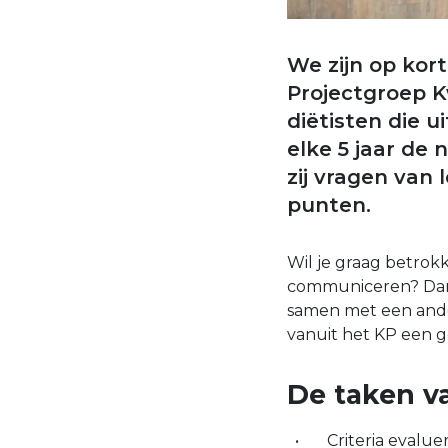
We zijn op kor
Projectgroep Kw
diëtisten die u
elke 5 jaar de
zij vragen van 
punten.
Wil je graag betrokk
communiceren? Dan z
samen met een ander
vanuit het KP een g
De taken va
Criteria evalue