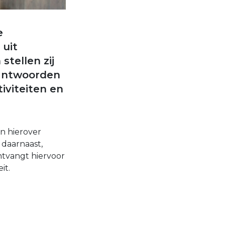
e
 uit
stellen zij
beantwoorden
tiviteiten en
en hierover
 daarnaast,
ntvangt hiervoor
it.