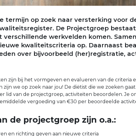
te termijn op zoek naar versterking voor d
aliteitsregister. De Projectgroep bestaat
it verschillende werkvelden komen. Samen 
 nieuwe kwaliteitscriteria op. Daarnaast 
leden over bijvoorbeeld (her)registratie, ac
en zijn bij het vormgeven en evalueren van de criteria 
ijn we op zoek naar jou! De diëtist die we zoeken gaat
 lid van de projectgroep, activiteiten beoordelen. Je o
emiddelde vergoeding van €30 per beoordeelde activite
n de projectgroep zijn o.a.:
ren en richting geven aan nieuwe criteria