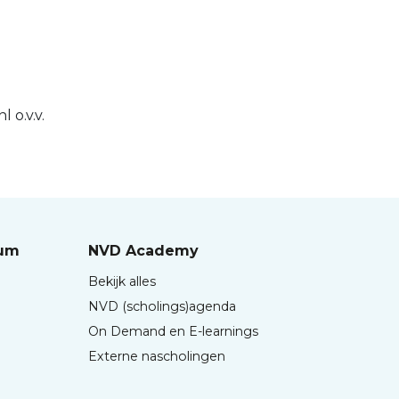
 o.v.v.
rum
NVD Academy
Bekijk alles
NVD (scholings)agenda
On Demand en E-learnings
Externe nascholingen