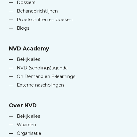
—
Dossiers
—
Behandelrichtlijnen
—
Proefschriften en boeken
—
Blogs
NVD Academy
—
Bekijk alles
—
NVD (scholings)agenda
—
On Demand en E-learnings
—
Externe nascholingen
Over NVD
—
Bekijk alles
—
Waarden
—
Organisatie