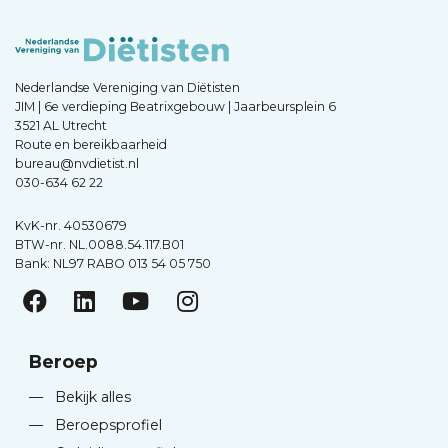
Nederlandse Vereniging van Diëtisten
JIM | 6e verdieping Beatrixgebouw | Jaarbeursplein 6
3521 AL Utrecht
Route en bereikbaarheid
bureau@nvdietist.nl
030-634 62 22
KvK-nr. 40530679
BTW-nr. NL.0088.54.117.B01
Bank: NL97 RABO 013 54 05 750
Beroep
—
Bekijk alles
—
Beroepsprofiel