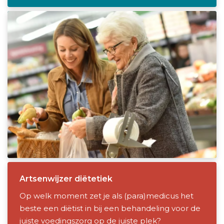
Artsenwijzer diëtetiek
Op welk moment zet je als (para)medicus het
beste een diëtist in bij een behandeling voor de
juiste voedingszorg op de juiste plek?