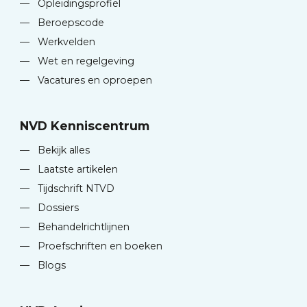
—
Opleidingsprofiel
—
Beroepscode
—
Werkvelden
—
Wet en regelgeving
—
Vacatures en oproepen
NVD Kenniscentrum
—
Bekijk alles
—
Laatste artikelen
—
Tijdschrift NTVD
—
Dossiers
—
Behandelrichtlijnen
—
Proefschriften en boeken
—
Blogs