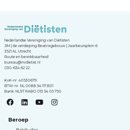
Nederlandse Vereniging van Diëtisten
JIM | 6e verdieping Beatrixgebouw | Jaarbeursplein 6
3521 AL Utrecht
Route en bereikbaarheid
bureau@nvdietist.nl
030-634 62 22
KvK-nr. 40530679
BTW-nr. NL.0088.54.117.B01
Bank: NL97 RABO 013 54 05 750
Beroep
—
Bekijk alles