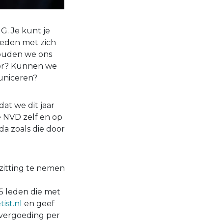
G. Je kunt je
heden met zich
houden we ons
ctor? Kunnen we
uniceren?
at we dit jaar
e NVD zelf en op
da zoals die door
zitting te nemen
5 leden die met
ist.nl
en geef
evergoeding per