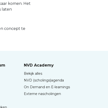
elkaar komen. Het
 laten
en concept te
rum
NVD Academy
Bekijk alles
NVD (scholings)agenda
On Demand en E-learnings
Externe nascholingen
eken