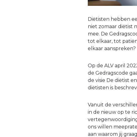
Diëtisten hebben ee
niet zomaar diëtis
mee. De Gedragscode
tot elkaar, tot pat
elkaar aanspreken?
Op de ALV april 202
de Gedragscode gaan
de visie De diëtist
diëtisten is besch
Vanuit de verschil
in de nieuw op te r
vertegenwoordiging
ons willen meepraten
aan waarom jij graa