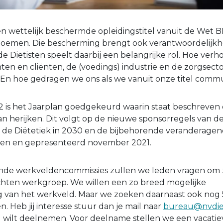
n wettelijk beschermde opleidingstitel vanuit de Wet BI
t noemen. Die bescherming brengt ook verantwoordelijk
 Diëtisten speelt daarbij een belangrijke rol. Hoe ver
iënten en cliënten, de (voedings) industrie en de zorgse
 En hoe gedragen we ons als we vanuit onze titel comm
2 is het Jaarplan goedgekeurd waarin staat beschreven d
 herijken. Dit volgt op de nieuwe sponsorregels van d
 en de Diëtetiek in 2030 en de bijbehorende veranderagen
reven en gepresenteerd november 2021.
lende werkveldencommissies zullen we leden vragen om 
ichten werkgroep. We willen een zo breed mogelijke
 van het werkveld. Maar we zoeken daarnaast ook nog 
. Heb jij interesse stuur dan je mail naar
bureau@nvdiet
g wilt deelnemen. Voor deelname stellen we een vacati