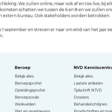
hikking. We zullen online, maar ook af en toe live, bij 
nkomsten schatten we tussen de 6 en 8 en we zullen ons
n extern bureau. Ook stakeholders worden betrokken.
p 1 september en streven er naar om eind van het jaar e
n.
Beroep
NVD Kenniscent
Bekijk alles
Bekijk alles
Beroepsprofiel
Laatste artikelen
Opleidingsprofiel
Tijdschrift NTVD
Beroepscode
Dossiers
Werkvelden
Behandelrichtlijnen
Wet en regelgeving
Proefschriften en bo