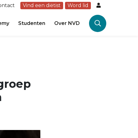
ontact
Vind een diëtist
Word lid
emy
Studenten
Over NVD
kgroep
n