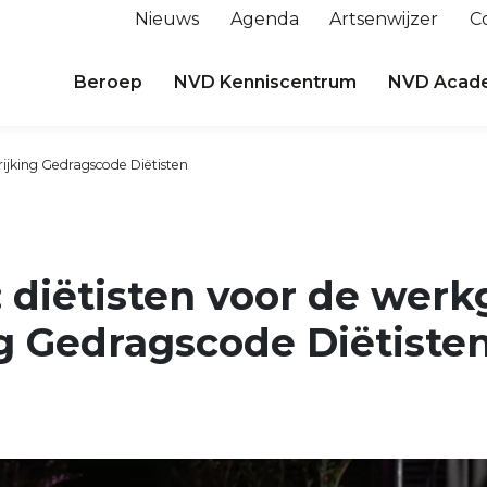
Nieuws
Agenda
Artsenwijzer
C
Beroep
NVD Kenniscentrum
NVD Acad
ijking Gedragscode Diëtisten
 diëtisten voor de wer
g Gedragscode Diëtiste