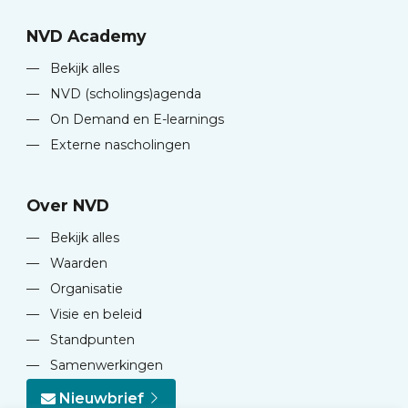
NVD Academy
—
Bekijk alles
—
NVD (scholings)agenda
—
On Demand en E-learnings
—
Externe nascholingen
Over NVD
—
Bekijk alles
—
Waarden
—
Organisatie
—
Visie en beleid
—
Standpunten
—
Samenwerkingen
Nieuwbrief