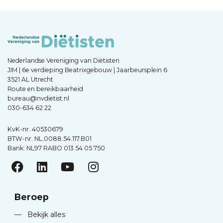
Nederlandse Vereniging van Diëtisten
JIM | 6e verdieping Beatrixgebouw | Jaarbeursplein 6
3521 AL Utrecht
Route en bereikbaarheid
bureau@nvdietist.nl
030-634 62 22
KvK-nr. 40530679
BTW-nr. NL.0088.54.117.B01
Bank: NL97 RABO 013 54 05 750
Beroep
—
Bekijk alles