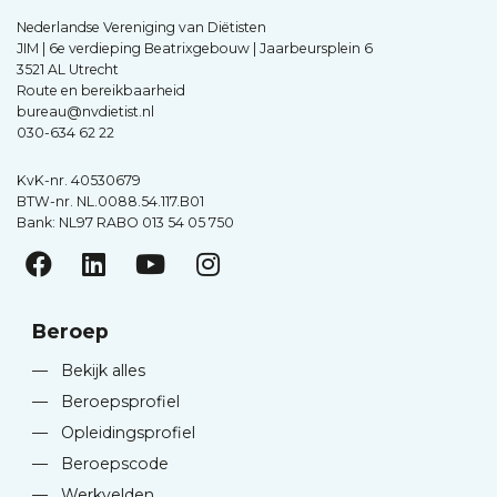
Nederlandse Vereniging van Diëtisten
JIM | 6e verdieping Beatrixgebouw | Jaarbeursplein 6
3521 AL Utrecht
Route en bereikbaarheid
bureau@nvdietist.nl
030-634 62 22
KvK-nr. 40530679
BTW-nr. NL.0088.54.117.B01
Bank: NL97 RABO 013 54 05 750
Beroep
—
Bekijk alles
—
Beroepsprofiel
—
Opleidingsprofiel
—
Beroepscode
—
Werkvelden