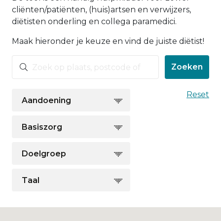
cliënten/patiënten, (huis)artsen en verwijzers,
diëtisten onderling en collega paramedici.
Maak hieronder je keuze en vind de juiste diëtist!
Zoeken
Reset
Aandoening
Eetstoornissen: Anorexia/Boulimia/Binge-eating
Groeiachterstand kinderen
Hormonale klachten/PCOS/overgang
Leverziekten zoals leververvetting/levercirrose/hepatitis
Maagverkleining/Gastric Bypass/Sleeve/Bariatrie
Neurologische aandoeningen/ALS
Overige longaandoeningen
Prikkelbare Darm Syndroom
Reumatische aandoeningen
Voedingzorg voor en na operatie
Ziekte van Crohn / Colitis Ulcerosa
Basiszorg
Onbedoeld gewichtsverlies
Doelgroep
Lichamelijk beperkten/gehandicapten
Taal