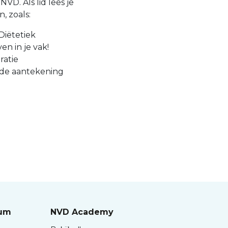
VD. Als lid lees je
, zoals:
Diëtetiek
en in je vak!
ratie
 de aantekening
rum
NVD Academy