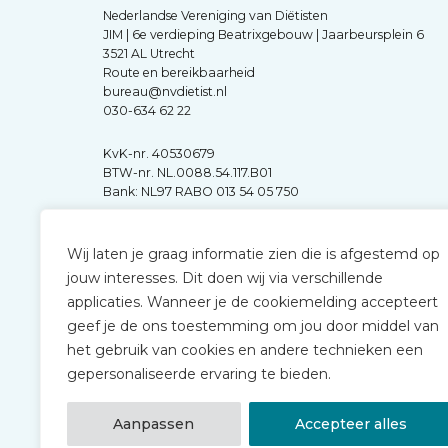
Nederlandse Vereniging van Diëtisten
JIM | 6e verdieping Beatrixgebouw | Jaarbeursplein 6
3521 AL Utrecht
Route en bereikbaarheid
bureau@nvdietist.nl
030-634 62 22
KvK-nr. 40530679
BTW-nr. NL.0088.54.117.B01
Bank: NL97 RABO 013 54 05 750
Wij laten je graag informatie zien die is afgestemd op
jouw interesses. Dit doen wij via verschillende
applicaties. Wanneer je de cookiemelding accepteert
geef je de ons toestemming om jou door middel van
het gebruik van cookies en andere technieken een
gepersonaliseerde ervaring te bieden.
Aanpassen
Accepteer alles