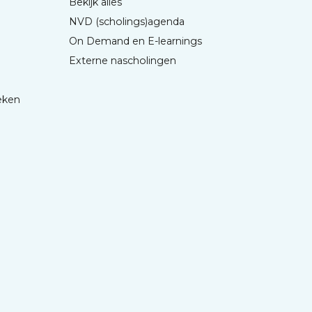
Bekijk alles
NVD (scholings)agenda
On Demand en E-learnings
Externe nascholingen
eken