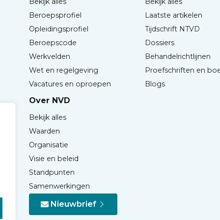
Bekijk alles
Bekijk alles
Beroepsprofiel
Laatste artikelen
Opleidingsprofiel
Tijdschrift NTVD
Beroepscode
Dossiers
Werkvelden
Behandelrichtlijnen
Wet en regelgeving
Proefschriften en bo
Vacatures en oproepen
Blogs
Over NVD
Bekijk alles
Waarden
Organisatie
Visie en beleid
Standpunten
Samenwerkingen
Nieuwbrief