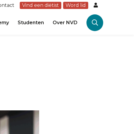
ontact
Vind een diëtist
Word lid
emy
Studenten
Over NVD