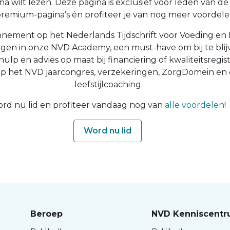
a wilt lezen. Deze pagina is exclusief voor leden van de N
 premium-pagina’s én profiteer je van nog meer voordelen
nnement op het Nederlands Tijdschrift voor Voeding en 
ingen in onze NVD Academy, een must-have om bij te blijv
 hulp en advies op maat bij financiering of kwaliteitsregist
op het NVD jaarcongres, verzekeringen, ZorgDomein en
leefstijlcoaching
rd nu lid en profiteer vandaag nog van
alle voordelen
!
Word nu lid
Beroep
NVD Kenniscent