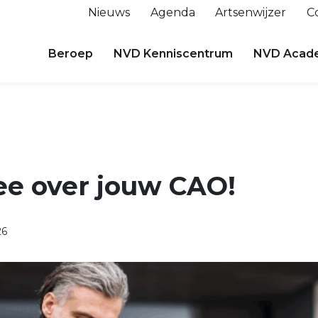
Nieuws
Agenda
Artsenwijzer
C
Beroep
NVD Kenniscentrum
NVD Acad
ee over jouw CAO!
26