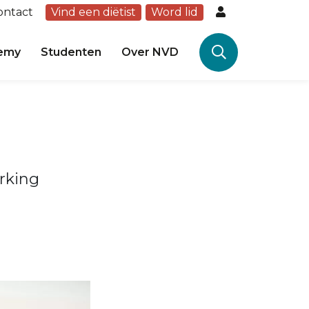
ontact
Vind een diëtist
Word lid
emy
Studenten
Over NVD
rking