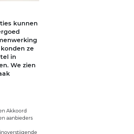
ties kunnen
ergoed
amenwerking
e konden ze
tel in
en. We zien
vaak
ven Akkoord
en aanbieders
inoverstijgende