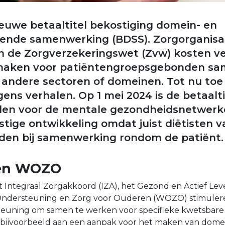
euwe betaaltitel bekostiging domein- en
gende samenwerking (BDSS). Zorgorganisa
n de Zorgverzekeringswet (Zvw) kosten v
e maken voor patiëntengroepsgebonden s
n andere sectoren of domeinen. Tot nu to
ens verhalen. Op 1 mei 2024 is de betaalti
den voor de mentale gezondheidsnetwerk
stige ontwikkeling omdat juist diëtisten 
den bij samenwerking rondom de patiënt.
 en WOZO
 Integraal Zorgakkoord (IZA), het Gezond en Actief Le
Ondersteuning en Zorg voor Ouderen (WOZO) stimuler
teuning om samen te werken voor specifieke kwetsbare
bijvoorbeeld aan een aanpak voor het maken van dome