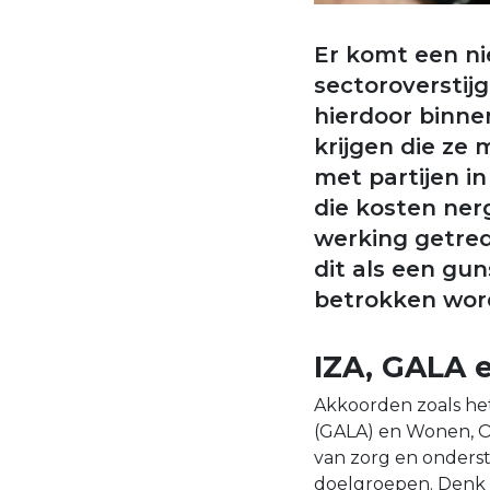
Er komt een ni
sectoroverstij
hierdoor binne
krijgen die z
met partijen i
die kosten nerg
werking getre
dit als een gun
betrokken wor
IZA, GALA
Akkoorden zoals het
(GALA) en Wonen, 
van zorg en onders
doelgroepen. Denk 