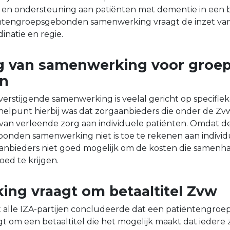
g en ondersteuning aan patiënten met dementie in een
tiëntengroepsgebonden samenwerking vraagt de inzet v
inatie en regie.
g van samenwerking voor groe
en
erstijgende samenwerking is veelal gericht op specifie
elpunt hierbij was dat zorgaanbieders die onder de Zvw
 van verleende zorg aan individuele patiënten. Omdat d
nden samenwerking niet is toe te rekenen aan individ
aanbieders niet goed mogelijk om de kosten die samen
ed te krijgen.
ng vraagt om betaaltitel Zvw
alle IZA-partijen concludeerde dat een patiëntengro
 om een betaaltitel die het mogelijk maakt dat iedere