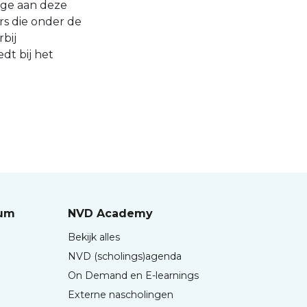
age aan deze
rs die onder de
bij
dt bij het
rum
NVD Academy
Bekijk alles
NVD (scholings)agenda
On Demand en E-learnings
Externe nascholingen