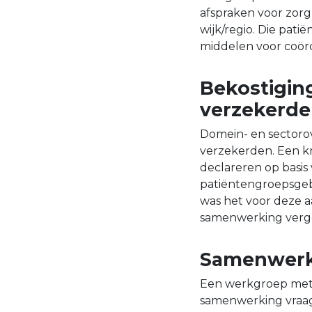
afspraken voor zor
wijk/regio. Die pa
middelen voor coörd
Bekostigin
verzekerd
Domein- en sectorov
verzekerden. Een kn
declareren op basis
patiëntengroepsgebo
was het voor deze 
samenwerking vergo
Samenwerki
Een werkgroep met 
samenwerking vraagt