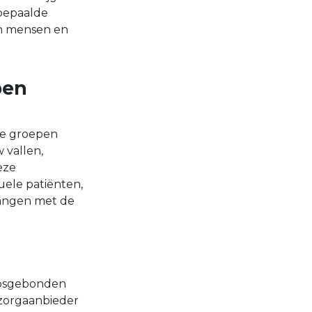
 bepaalde
an mensen en
pen
ke groepen
 vallen,
eze
uele patiënten,
hangen met de
epsgebonden
 zorgaanbieder