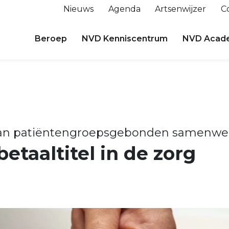
Nieuws
Agenda
Artsenwijzer
C
Beroep
NVD Kenniscentrum
NVD Acad
van patiëntengroepsgebonden samenwe
etaaltitel in de zorg