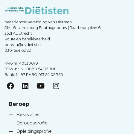
Nederlandse Vereniging van Diëtisten
JIM | 6e verdieping Beatrixgebouw | Jaarbeursplein 6
3521 AL Utrecht
Route en bereikbaarheid
bureau@nvdietist.nl
030-634 62 22
KvK-nr. 40530679
BTW-nr. NL.0088.54.117.B01
Bank: NL97 RABO 013 54 05 750
Beroep
—
Bekijk alles
—
Beroepsprofiel
—
Opleidingsprofiel