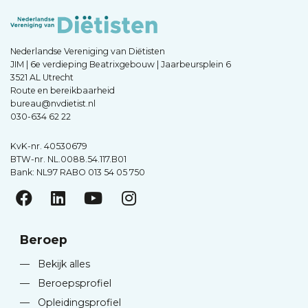
Nederlandse Vereniging van Diëtisten
JIM | 6e verdieping Beatrixgebouw | Jaarbeursplein 6
3521 AL Utrecht
Route en bereikbaarheid
bureau@nvdietist.nl
030-634 62 22
KvK-nr. 40530679
BTW-nr. NL.0088.54.117.B01
Bank: NL97 RABO 013 54 05 750
Beroep
—
Bekijk alles
—
Beroepsprofiel
—
Opleidingsprofiel