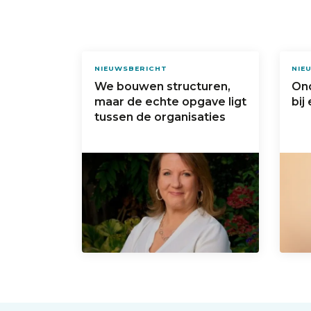
NIEUWSBERICHT
NIE
We bouwen structuren,
On
maar de echte opgave ligt
bij
tussen de organisaties