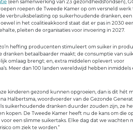
tie
(een samenwerking van 23 gezondheidsfondsen), 
roepen roepen de Tweede Kamer op om versneld werk 
rde verbruiksbelasting op suikerhoudende dranken, ee
oewel in het coalitieakkoord staat dat er pas in 2030 e
ehalte, pleiten de organisaties voor invoering in 2027.
o’n heffing producenten stimuleert om suiker in produ
e dranken betaalbaarder maakt; de consumptie van su
jk omlaag brengt; en, extra middelen oplevert voor
’s. Meer dan 100 landen wereldwijd hebben inmiddels 
onze kinderen gezond kunnen opgroeien, dan is dit hé
iena Halbertsma, woordvoerder van de Gezonde Generat
als suikerhoudende dranken duurder zouden zijn, ze het
en kopen. De Tweede Kamer heeft nu de kans om die op
 voor een slimme suikertaks. Elke dag dat we wachten
risico om ziek te worden.”