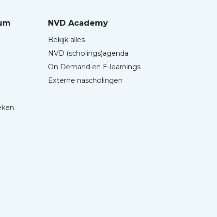
rum
NVD Academy
Bekijk alles
NVD (scholings)agenda
On Demand en E-learnings
Externe nascholingen
eken