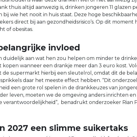
k thuis altijd aanwezig is, drinken jongeren 11 glazen
 bij wie het nooit in huis staat. Deze hoge beschikbaarh
kers direct bij aan gezondheidsrisico’s. Op dit moment h
t of obesitas.
 belangrijke invloed
 duidelijk aan wat hen zou helpen om minder te drinke
t kopen wanneer een drankje meer dan 3 euro kost. Vo
 de supermarkt hierbij een sleutelrol, omdat dit de bela
ijsprikkels daar het meeste effect hebben. “Dit onderzoek
rheid een grote rol spelen in de drankkeuzes van jongere
er leven, moeten we de omgeving anders inrichten en n
le verantwoordelijkheid”, benadrukt onderzoeker Rian 
in 2027 een slimme suikertaks