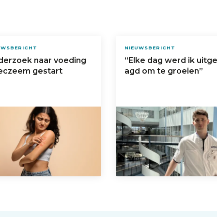
UWSBERICHT
NIEUWSBERICHT
derzoek naar voeding
“Elke dag werd ik uitg
 eczeem gestart
agd om te groeien”