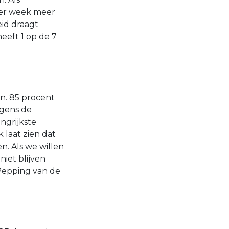
 per week meer
eid draagt
eeft 1 op de 7
n. 85 procent
lgens de
ngrijkste
 laat zien dat
n. Als we willen
iet blijven
Pepping van de