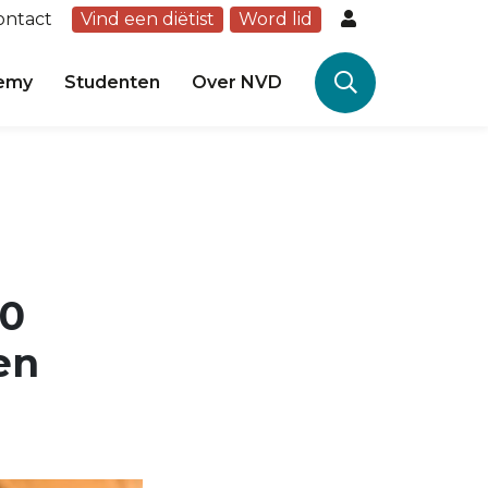
ontact
Vind een diëtist
Word lid
emy
Studenten
Over NVD
90
en