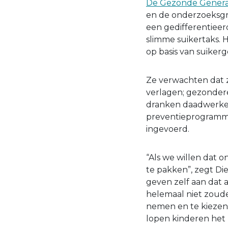
De Gezonde Genera
en de onderzoeksg
een gedifferentiee
slimme suikertaks. H
op basis van suikerg
Ze verwachten dat z
verlagen; gezonder
dranken daadwerkeli
preventieprogramma
ingevoerd.
“Als we willen dat 
te pakken”, zegt D
geven zelf aan dat 
helemaal niet zoud
nemen en te kiezen
lopen kinderen het 