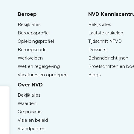
Beroep
NVD Kenniscent
Bekijk alles
Bekijk alles
Beroepsprofiel
Laatste artikelen
Opleidingsprofiel
Tijdschrift NTVD
Beroepscode
Dossiers
Werkvelden
Behandelrichtlijnen
Wet en regelgeving
Proefschriften en bo
Vacatures en oproepen
Blogs
Over NVD
Bekijk alles
Waarden
Organisatie
Visie en beleid
Standpunten