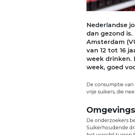
Nederlandse j
dan gezond is. 
Amsterdam (VU)
van 12 tot 16 
week drinken. D
week, goed voor
De consumptie van d
vrije suikers, die n
Omgevingsf
De onderzoekers be
Suikerhoudende dran
het verschil tussen