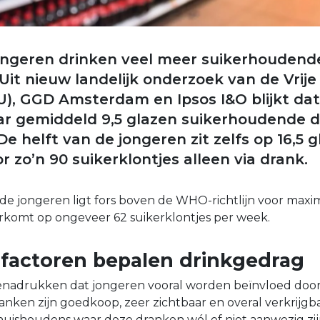
ongeren drinken veel meer suikerhoudend
Uit nieuw landelijk onderzoek van de Vrije 
, GGD Amsterdam en Ipsos I&O blijkt dat
jaar gemiddeld 9,5 glazen suikerhoudende 
e helft van de jongeren zit zelfs op 16,5 
 zo’n 90 suikerklontjes alleen via drank.
e jongeren ligt fors boven de WHO-richtlijn voor maxi
eerkomt op ongeveer 62 suikerklontjes per week.
actoren bepalen drinkgedrag
nadrukken dat jongeren vooral worden beïnvloed doo
ken zijn goedkoop, zeer zichtbaar en overal verkrijgba
 huishoudens waar deze dranken wél of niet aanwezig zijn