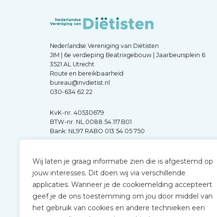
Nederlandse Vereniging van Diëtisten
JIM | 6e verdieping Beatrixgebouw | Jaarbeursplein 6
3521 AL Utrecht
Route en bereikbaarheid
bureau@nvdietist.nl
030-634 62 22
KvK-nr. 40530679
BTW-nr. NL.0088.54.117.B01
Bank: NL97 RABO 013 54 05 750
Wij laten je graag informatie zien die is afgestemd op
jouw interesses. Dit doen wij via verschillende
applicaties. Wanneer je de cookiemelding accepteert
geef je de ons toestemming om jou door middel van
het gebruik van cookies en andere technieken een