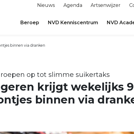
Nieuws
Agenda
Artsenwijzer
C
Beroep
NVD Kenniscentrum
NVD Acad
lontjes binnen via dranken
roepen op tot slimme suikertaks
ngeren krijgt wekelijks 
ontjes binnen via drank