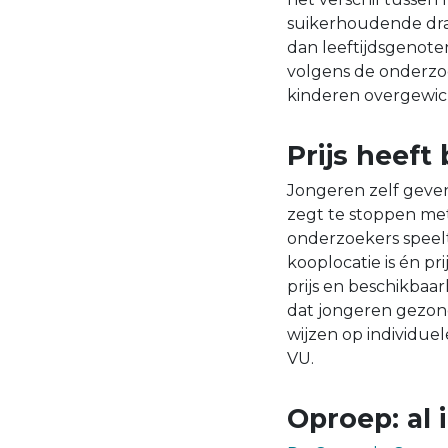
suikerhoudende dran
dan leeftijdsgenoten
volgens de onderzoe
kinderen overgewich
Prijs heeft
Jongeren zelf geven
zegt te stoppen me
onderzoekers speelt
kooplocatie is én pr
prijs en beschikbaa
dat jongeren gezond
wijzen op individue
VU.
Oproep: al 