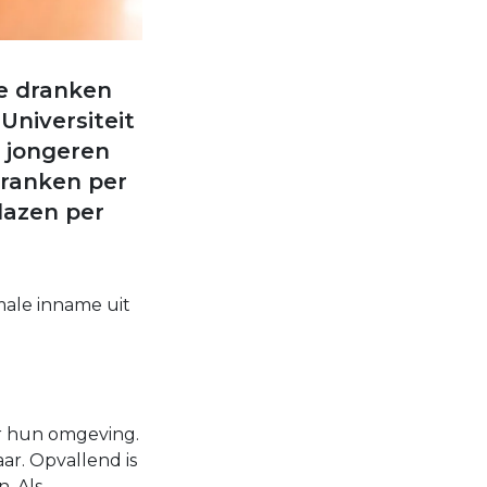
e dranken
Universiteit
 jongeren
dranken per
glazen per
male inname uit
r hun omgeving.
ar. Opvallend is
. Als