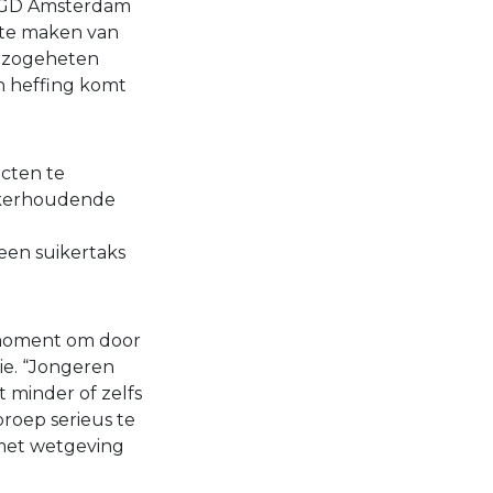
GGD Amsterdam
te maken van
n zogeheten
en heffing komt
cten te
ikerhoudende
een suikertaks
t moment om door
ie. “Jongeren
 minder of zelfs
roep serieus te
 met wetgeving