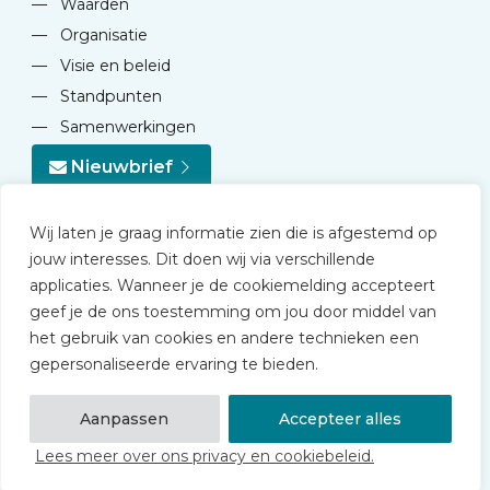
—
Waarden
—
Organisatie
—
Visie en beleid
—
Standpunten
—
Samenwerkingen
Nieuwbrief
Wij laten je graag informatie zien die is afgestemd op
jouw interesses. Dit doen wij via verschillende
applicaties. Wanneer je de cookiemelding accepteert
geef je de ons toestemming om jou door middel van
© 2026 NVD
het gebruik van cookies en andere technieken een
Privacy statement
gepersonaliseerde ervaring te bieden.
Disclaimer
Algemene voorwaarden NVD Academy
Aanpassen
Accepteer alles
Lees meer over ons privacy en cookiebeleid.