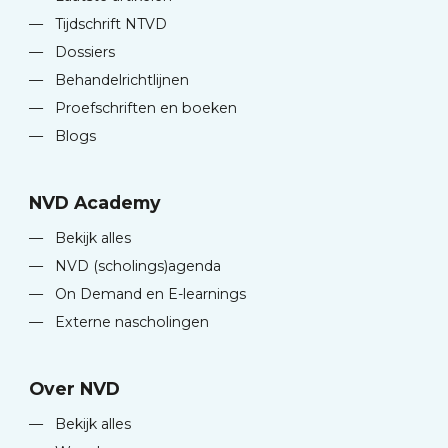
—
Tijdschrift NTVD
—
Dossiers
—
Behandelrichtlijnen
—
Proefschriften en boeken
—
Blogs
NVD Academy
—
Bekijk alles
—
NVD (scholings)agenda
—
On Demand en E-learnings
—
Externe nascholingen
Over NVD
—
Bekijk alles