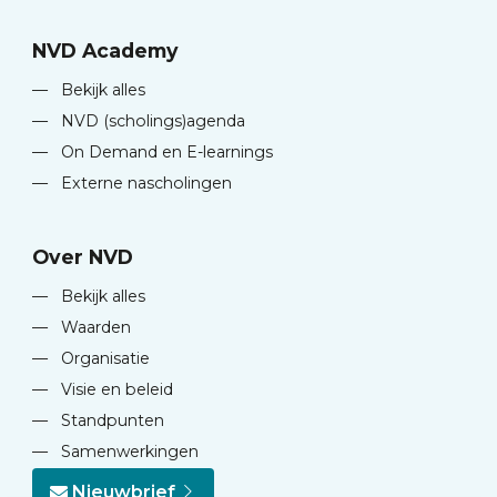
NVD Academy
—
Bekijk alles
—
NVD (scholings)agenda
—
On Demand en E-learnings
—
Externe nascholingen
Over NVD
—
Bekijk alles
—
Waarden
—
Organisatie
—
Visie en beleid
—
Standpunten
—
Samenwerkingen
Nieuwbrief