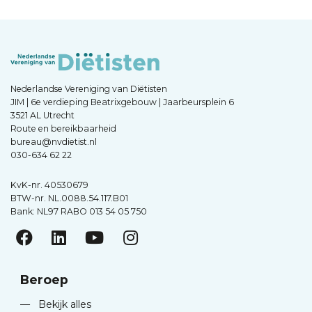
Nederlandse Vereniging van Diëtisten
JIM | 6e verdieping Beatrixgebouw | Jaarbeursplein 6
3521 AL Utrecht
Route en bereikbaarheid
bureau@nvdietist.nl
030-634 62 22
KvK-nr. 40530679
BTW-nr. NL.0088.54.117.B01
Bank: NL97 RABO 013 54 05 750
Beroep
—
Bekijk alles