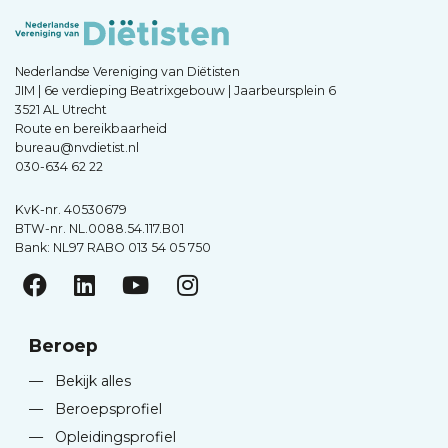
Nederlandse Vereniging van Diëtisten
JIM | 6e verdieping Beatrixgebouw | Jaarbeursplein 6
3521 AL Utrecht
Route en bereikbaarheid
bureau@nvdietist.nl
030-634 62 22
KvK-nr. 40530679
BTW-nr. NL.0088.54.117.B01
Bank: NL97 RABO 013 54 05 750
Beroep
—
Bekijk alles
—
Beroepsprofiel
—
Opleidingsprofiel