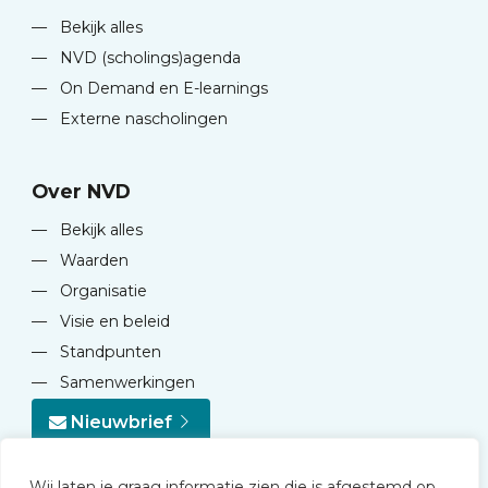
—
Bekijk alles
—
NVD (scholings)agenda
—
On Demand en E-learnings
—
Externe nascholingen
Over NVD
—
Bekijk alles
—
Waarden
—
Organisatie
—
Visie en beleid
—
Standpunten
—
Samenwerkingen
Nieuwbrief
Wij laten je graag informatie zien die is afgestemd op