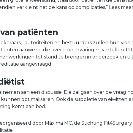
r een grotere weerstand, waardoor patiënten de behand
dien verkleint het de kans op complicaties.” Lees meer
 van patiënten
ekeraars, -autoriteiten en bestuurders zullen hun visie 
atiënten aanwezig die over hun ervaringen vertellen. Dit
enwerkingen tot stand te brengen in onderzoek en uit
ccreditatie aangevraagd.
diëtist
deelnemen aan een discussie. Die zal gaan over de vraag 
 kunnen optimaliseren. Ook de suppletie van eiwitten en
ning komt aan bod.
eorganiseerd door Máxima MC, de Stichting Fit4Surgery
tatie.