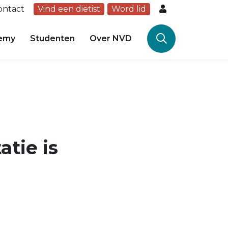
ontact
Vind een diëtist
Word lid
emy
Studenten
Over NVD
atie is