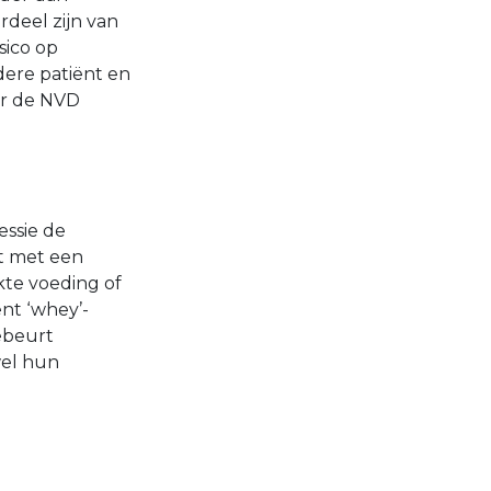
deel zijn van
sico op
edere patiënt en
ver de NVD
essie de
nt met een
kte voeding of
ënt ‘whey’-
gebeurt
wel hun