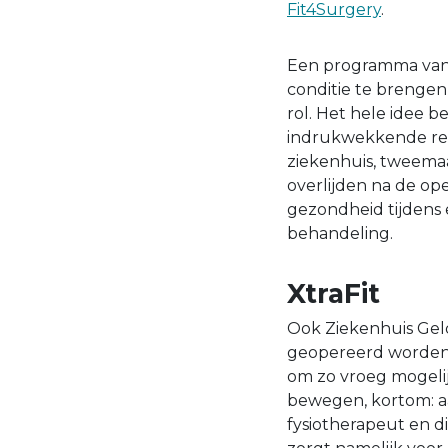
Fit4Surgery
.
Een programma van 
conditie te brengen
rol. Het hele idee be
indrukwekkende resu
ziekenhuis, tweemaa
overlijden na de op
gezondheid tijdens 
behandeling.
XtraFit
Ook Ziekenhuis Geld
geopereerd worden a
om zo vroeg mogelij
bewegen, kortom: aa
fysiotherapeut en dië