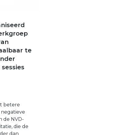
aniseerd
Werkgroep
van
aalbaar te
onder
 sessies
ot betere
 negatieve
an de NVD-
atie, die de
eder dan