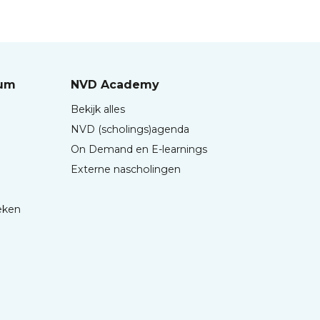
rum
NVD Academy
Bekijk alles
NVD (scholings)agenda
On Demand en E-learnings
Externe nascholingen
eken