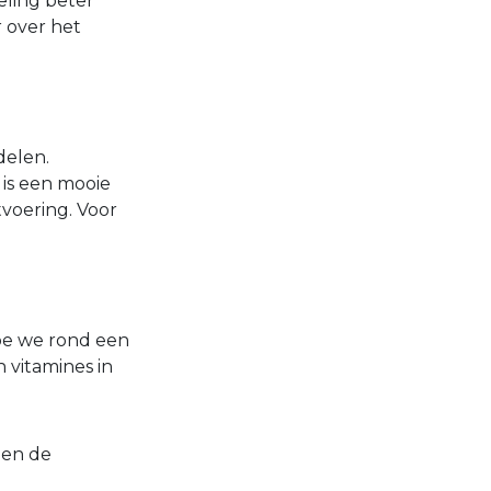
eling beter
 over het
delen.
 is een mooie
voering. Voor
hoe we rond een
 vitamines in
 en de