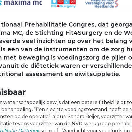
tionaal Prehabilitatie Congres, dat georg
ma MC, de Stichting Fit4Surgery en de 
leverde veel inzichten op over het belang 
 als een van de instrumenten om de zorg h
met beweging is voedingszorg de pijler 
 Vanuit de diëtetiek waren er verschillende
tritional assessment en eiwitsuppletie.
misbaar
 wetenschappelijk bewijs dat een betere fitheid leidt t
 behandeling
.
“Een slechte voedingstoestand heeft een
msten op de operatie”, aldus Sandra Beijer, voorzitter v
tatie tevens voorzitter van de NVD-werkgroep prehabilit
ilitatie Diëtetiek
schreef. “Aandacht voor voeding is br