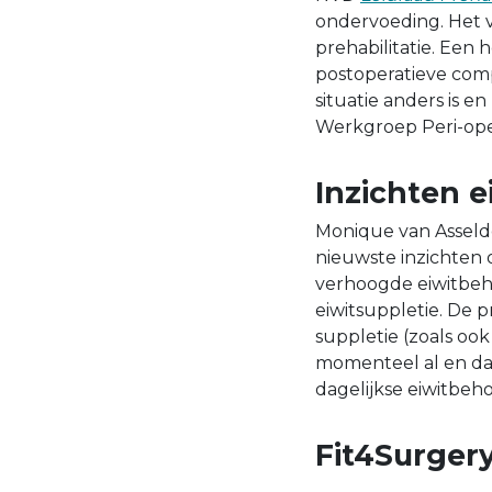
ondervoeding. Het 
prehabilitatie. Een
postoperatieve compl
situatie anders is e
Werkgroep Peri-oper
Inzichten e
Monique van Asseldo
nieuwste inzichten 
verhoogde eiwitbeho
eiwitsuppletie. De p
suppletie (zoals ook
momenteel al en dat
dagelijkse eiwitbeho
Fit4Surger