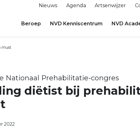
Nieuws
Agenda
Artsenwijzer
C
Beroep
NVD Kenniscentrum
NVD Acad
en must
e Nationaal Prehabilitatie-congres
ng diëtist bij prehabilit
t
r 2022