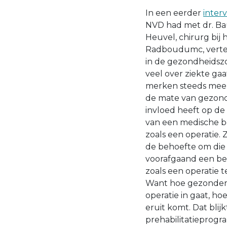
In een eerder
inter
NVD had met dr. Ba
Heuvel, chirurg bij 
Radboudumc, vertelt
in de gezondheidszo
veel over ziekte gaa
merken steeds meer
de mate van gezond
invloed heeft op de
van een medische b
zoals een operatie. 
de behoefte om die
voorafgaand een be
zoals een operatie t
Want hoe gezonder
operatie in gaat, hoe
eruit komt. Dat blijk
prehabilitatieprog