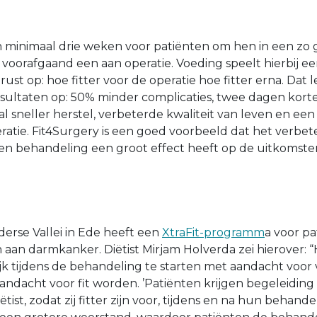
minimaal drie weken voor patiënten om hen in een zo 
 voorafgaand een aan operatie. Voeding speelt hierbij ee
rust op: hoe fitter voor de operatie hoe fitter erna. Dat l
ltaten op: 50% minder complicaties, twee dagen korte
l sneller herstel, verbeterde kwaliteit van leven en een
eratie. Fit4Surgery is een goed voorbeeld dat het verbe
en behandeling een groot effect heeft op de uitkomste
erse Vallei in Ede heeft een
XtraFit-programm
a voor pa
an darmkanker. Diëtist Mirjam Holverda zei hierover: “H
k tijdens de behandeling te starten met aandacht voor
ndacht voor fit worden. ’Patiënten krijgen begeleiding
tist, zodat zij fitter zijn voor, tijdens en na hun behandeli