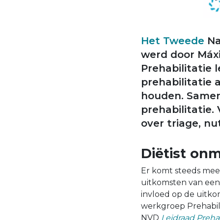
Het Tweede
Na
werd door Máxi
Prehabilitatie 
prehabilitatie
houden. Samen 
prehabilitatie.
over triage, nu
Diëtist on
Er komt steeds meer
uitkomsten van een
invloed op de uitko
werkgroep Prehabili
NVD
Leidraad Prehab