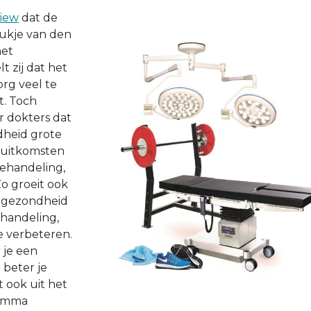
view
dat de
ukje van den
het
 zij dat het
rg veel te
t. Toch
 dokters dat
heid grote
 uitkomsten
ehandeling,
Zo groeit ook
 gezondheid
handeling,
e verbeteren.
 je een
 beter je
t ook uit het
ramma