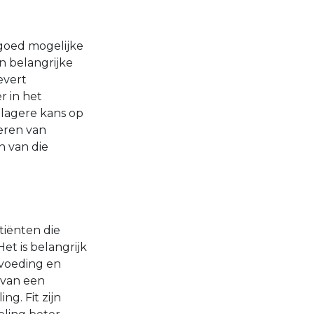
goed mogelijke
n belangrijke
evert
r in het
 lagere kans op
teren van
n van die
tiënten die
et is belangrijk
 voeding en
 van een
ng. Fit zijn