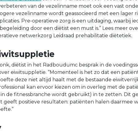
verbeteren van de vezelinname moet ook een vast onder
 hogere vezelinname wordt geassocieerd met een lager ri
icaties. Pre-operatieve zorg is een uitdaging, waarbij i
n begeleiding door een diëtist een must is.” Lees meer o
atieve netwerkzorg Leidraad prehabilitatie diëtetiek.
iwitsuppletie
nk, diëtist in het Radboudumc besprak in de voedingss
over eiwitsuppletie. “Momenteel is het zo dat een patië
efte deze niet altijd haalt met de bestaande eiwitverrij
rofessional kan ervoor kiezen om in overleg met de pati
 in de fitnessbranche wordt gebruikt) in te zetten. Dit 
 geeft positieve resultaten: patiënten halen daarmee 
efte.”
y