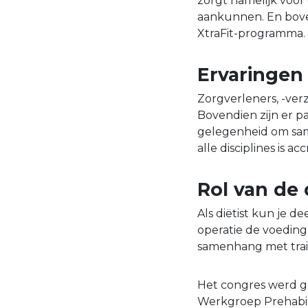
zorgt namelijk voo
aankunnen. En boven
XtraFit-programma.
Ervaringen
Zorgverleners, -verz
Bovendien zijn er p
gelegenheid om sam
alle disciplines is a
Rol van de 
Als diëtist kun je 
operatie de voeding
samenhang met trai
Het congres werd g
Werkgroep Prehabili