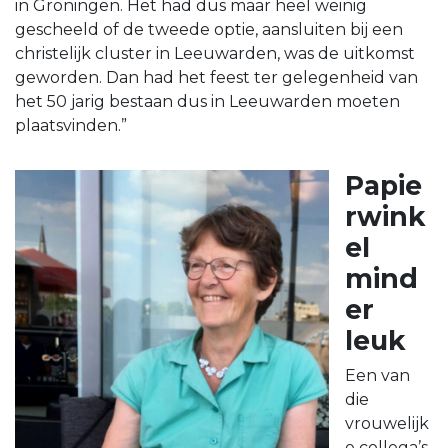
in Groningen. Het had dus maar heel weinig
gescheeld of de tweede optie, aansluiten bij een
christelijk cluster in Leeuwarden, was de uitkomst
geworden. Dan had het feest ter gelegenheid van
het 50 jarig bestaan dus in Leeuwarden moeten
plaatsvinden.”
Papie
rwink
el
mind
er
leuk
Een van
die
vrouwelijk
e collega’s