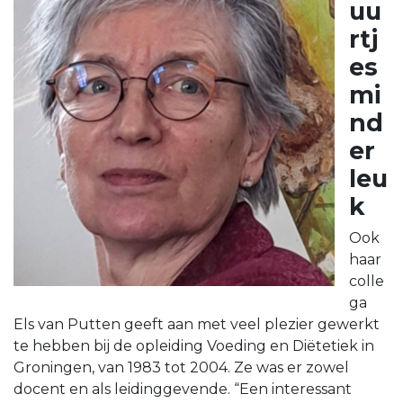
uu
rtj
es
mi
nd
er
leu
k
Ook
haar
colle
ga
Els van Putten geeft aan met veel plezier gewerkt
te hebben bij de opleiding Voeding en Diëtetiek in
Groningen, van 1983 tot 2004. Ze was er zowel
docent en als leidinggevende. “Een interessant