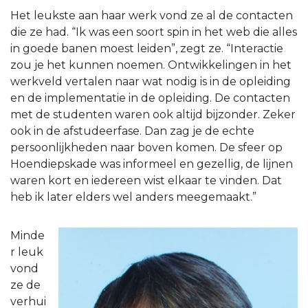
Het leukste aan haar werk vond ze al de contacten
die ze had. “Ik was een soort spin in het web die alles
in goede banen moest leiden”, zegt ze. “Interactie
zou je het kunnen noemen. Ontwikkelingen in het
werkveld vertalen naar wat nodig is in de opleiding
en de implementatie in de opleiding. De contacten
met de studenten waren ook altijd bijzonder. Zeker
ook in de afstudeerfase. Dan zag je de echte
persoonlijkheden naar boven komen. De sfeer op
Hoendiepskade was informeel en gezellig, de lijnen
waren kort en iedereen wist elkaar te vinden. Dat
heb ik later elders wel anders meegemaakt.”
Minde
r leuk
vond
ze de
verhui