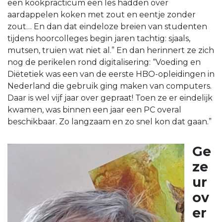
een kookpracticum een les hadden over
aardappelen koken met zout en eentje zonder
zout… En dan dat eindeloze breien van studenten
tijdens hoorcolleges begin jaren tachtig: sjaals,
mutsen, truien wat niet al.” En dan herinnert ze zich
nog de perikelen rond digitalisering: “Voeding en
Diëtetiek was een van de eerste HBO-opleidingen in
Nederland die gebruik ging maken van computers.
Daar is wel vijf jaar over gepraat! Toen ze er eindelijk
kwamen, was binnen een jaar een PC overal
beschikbaar. Zo langzaam en zo snel kon dat gaan.”
Ge
ze
ur
ov
er