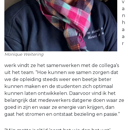
v
a
n
h
a
a
r
Monique Weitering
werk vindt ze het samenwerken met de collega’s
uit het team. “Hoe kunnen we samen zorgen dat
we de opleiding steeds weer een beetje beter
kunnen maken en de studenten zich optimaal
kunnen laten ontwikkelen. Daarvoor vind ik het
belangrijk dat medewerkers datgene doen waar ze
goed in zijn en waar ze energie van krijgen, dan
gaat het stromen en ontstaat bezieling en passie.”