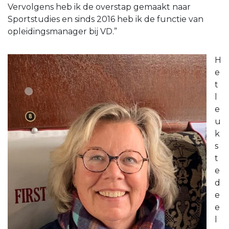
Vervolgens heb ik de overstap gemaakt naar
Sportstudies en sinds 2016 heb ik de functie van
opleidingsmanager bij VD.”
H
e
t
l
e
u
k
s
t
e
d
e
e
l