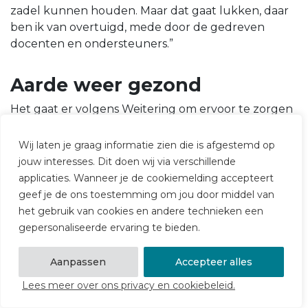
zadel kunnen houden. Maar dat gaat lukken, daar
ben ik van overtuigd, mede door de gedreven
docenten en ondersteuners.”
Aarde weer gezond
Het gaat er volgens Weitering om ervoor te zorgen
“dat we met elkaar zorgen dat we de aarde weer
gezond krijgen. Dat is voor ons als opleiding op
Wij laten je graag informatie zien die is afgestemd op
meerdere vlakken de grootste uitdaging”,
jouw interesses. Dit doen wij via verschillende
benadrukt ze. “Samenwerken met andere
applicaties. Wanneer je de cookiemelding accepteert
disciplines is daarvoor erg belangrijk en daar
geef je de ons toestemming om jou door middel van
hebben we met elkaar nog wel wat in te
het gebruik van cookies en andere technieken een
ontwikkelen. Verder zijn we bezig om een stuk
gepersonaliseerde ervaring te bieden.
duurzaamer te werken. De opleiding is daarin
gelukkig grote stappen aan het maken, zowel
Aanpassen
Accepteer alles
binnen het curriculum als ook in de organisatie van
Lees meer over ons privacy en cookiebeleid.
het onderwijs, bijvoorbeeld in de keuken.”