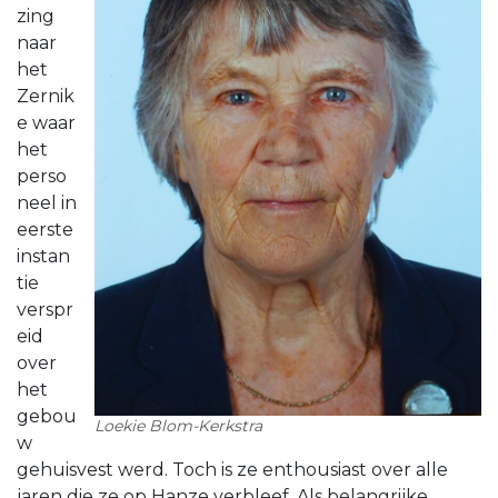
zing
naar
het
Zernik
e waar
het
perso
neel in
eerste
instan
tie
verspr
eid
over
het
gebou
Loekie Blom-Kerkstra
w
gehuisvest werd. Toch is ze enthousiast over alle
jaren die ze op Hanze verbleef. Als belangrijke