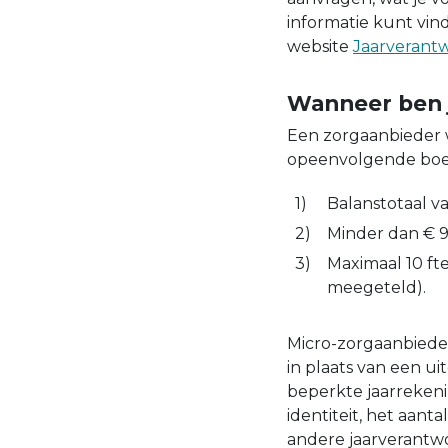
informatie kunt vind
website
Jaarverant
Wanneer ben 
Een zorgaanbieder 
opeenvolgende boekj
Balanstotaal v
Minder dan € 
Maximaal 10 ft
meegeteld).
Micro-zorgaanbieder
in plaats van een u
beperkte jaarreken
identiteit, het aant
andere jaarverantwo