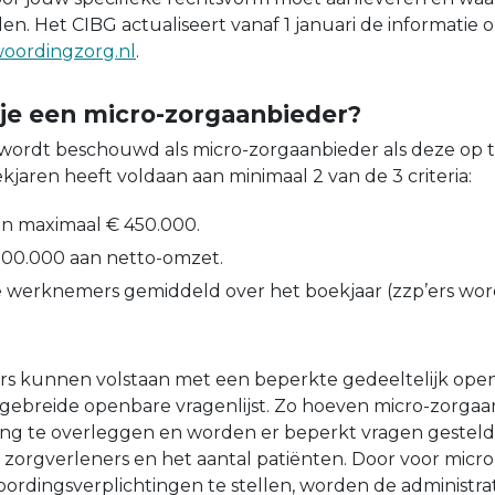
en. Het CIBG actualiseert vanaf 1 januari de informatie 
woordingzorg.nl
.
je een micro-zorgaanbieder?
wordt beschouwd als micro-zorgaanbieder als deze op 
aren heeft voldaan aan minimaal 2 van de 3 criteria:
an maximaal € 450.000.
900.000 aan netto-omzet.
e werknemers gemiddeld over het boekjaar (zzp’ers wor
s kunnen volstaan met een beperkte gedeeltelijk open
itgebreide openbare vragenlijst. Zo hoeven micro-zorga
ing te overleggen en worden er beperkt vragen gesteld
al zorgverleners en het aantal patiënten. Door voor mic
ordingsverplichtingen te stellen, worden de administrat