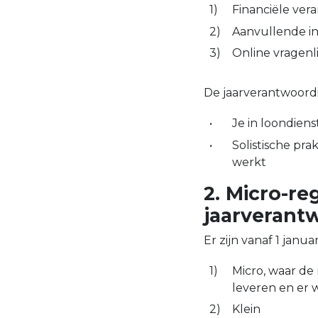
Financiële ver
Aanvullende in
Online vragenli
De jaarverantwoordin
Je in loondiens
Solistische pra
werkt
2. Micro-re
jaarverant
Er zijn vanaf 1 janu
Micro, waar de
leveren en er 
Klein