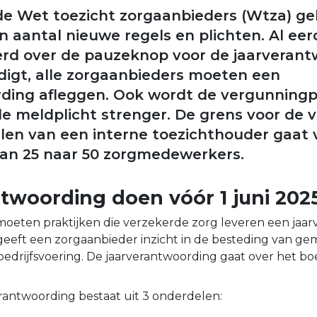
e Wet toezicht zorgaanbieders (Wtza) gel
n aantal nieuwe regels en plichten. Al ee
d over de pauzeknop voor de jaarverant
igt, alle zorgaanbieders moeten een
ding afleggen. Ook wordt de vergunningp
de meldplicht strenger. De grens voor de v
len van een interne toezichthouder gaat va
an 25 naar 50 zorgmedewerkers.
ntwoording doen vóór 1 juni 202
25 moeten praktijken die verzekerde zorg leveren een ja
geeft een zorgaanbieder inzicht in de besteding van g
e bedrijfsvoering. De jaarverantwoording gaat over het bo
rantwoording bestaat uit 3 onderdelen: