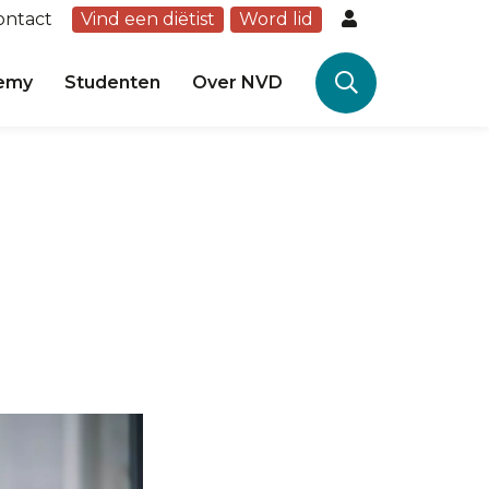
ontact
Vind een diëtist
Word lid
emy
Studenten
Over NVD