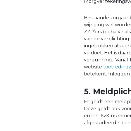
(Zorgverzekeringsw
Bestaande zorgaanb
wijziging wel worde
ZZP’ers (behalve al
van de verplichtin
ingetrokken als een
voldoet. Het is daar
vergunning. Vanaf 
website
toetreding
betekent. Inloggen
5. Meldplich
Er geldt een meldpl
Deze geldt ook voor 
en het KvK-nummer v
afgestudeerde diëtis