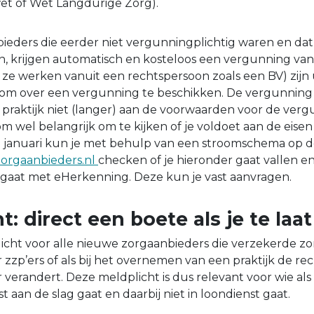
et of Wet Langdurige Zorg).
ieders die eerder niet vergunningplichtig waren en da
n, krijgen automatisch en kosteloos een vergunning van
s ze werken vanuit een rechtspersoon zoals een BV) zij
g om over een vergunning te beschikken. De vergunnin
 praktijk niet (langer) aan de voorwaarden voor de verg
om wel belangrijk om te kijken of je voldoet aan de eise
1 januari kun je met behulp van een stroomschema op 
zorgaanbieders.nl
checken of je hieronder gaat vallen en
 gaat met eHerkenning. Deze kun je vast aanvragen.
t: direct een boete als je te laa
icht voor alle nieuwe zorgaanbieders die verzekerde zo
zzp’ers of als bij het overnemen van een praktijk de re
erandert. Deze meldplicht is dus relevant voor wie als
t aan de slag gaat en daarbij niet in loondienst gaat.