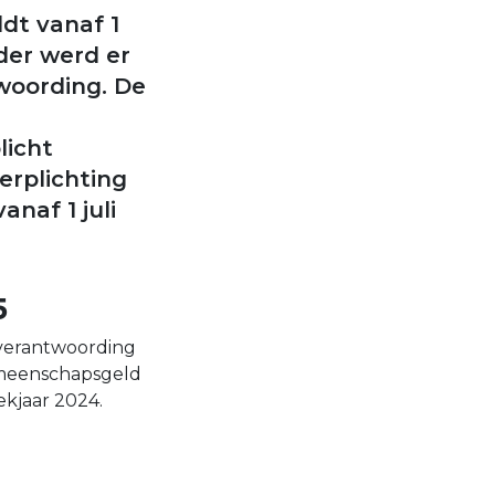
dt vanaf 1
rder werd er
woording. De
licht
erplichting
naf 1 juli
5
arverantwoording
emeenschapsgeld
ekjaar 2024.