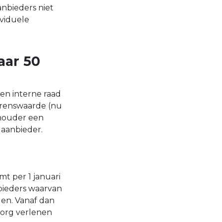
nbieders niet
viduele
aar 50
een interne raad
grenswaarde (nu
thouder een
gaanbieder.
t per 1 januari
bieders waarvan
gen. Vanaf dan
zorg verlenen