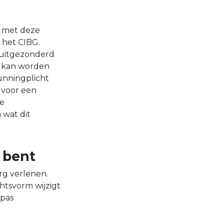
t met deze
 het CIBG.
n uitgezonderd
g kan worden
unningplicht
n voor een
de
 wat dit
t bent
rg verlenen.
chtsvorm wijzigt
 pas