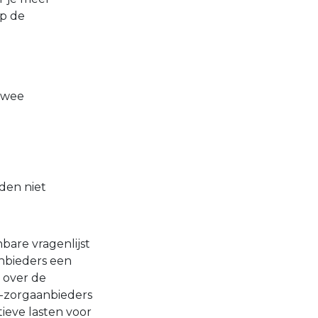
op de
twee
den niet
bare vragenlijst
anbieders een
 over de
ro-zorgaanbieders
ieve lasten voor