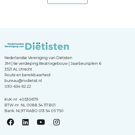
Nederlandse Vereniging van Diëtisten
JIM | 6e verdieping Beatrixgebouw | Jaarbeursplein 6
3521 AL Utrecht
Route en bereikbaarheid
bureau@nvdietist.nl
030-634 62 22
KvK-nr. 40530679
BTW-nr. NL.0088.54.117.B01
Bank: NL97 RABO 013 54 05 750