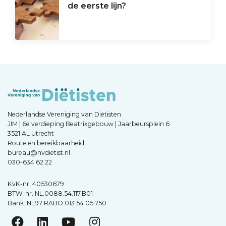
de eerste lijn?
Nederlandse Vereniging van Diëtisten
JIM | 6e verdieping Beatrixgebouw | Jaarbeursplein 6
3521 AL Utrecht
Route en bereikbaarheid
bureau@nvdietist.nl
030-634 62 22
KvK-nr. 40530679
BTW-nr. NL.0088.54.117.B01
Bank: NL97 RABO 013 54 05 750