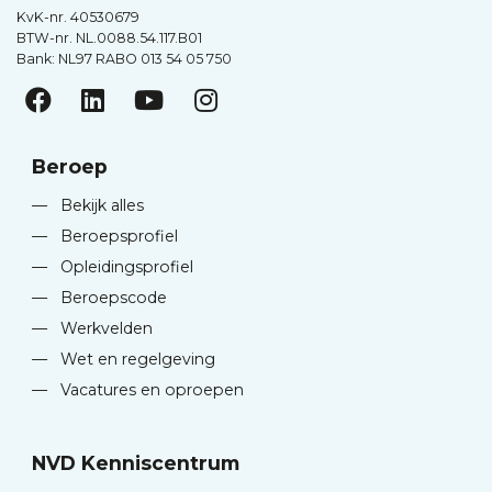
KvK-nr. 40530679
BTW-nr. NL.0088.54.117.B01
Bank: NL97 RABO 013 54 05 750
Beroep
—
Bekijk alles
—
Beroepsprofiel
—
Opleidingsprofiel
—
Beroepscode
—
Werkvelden
—
Wet en regelgeving
—
Vacatures en oproepen
NVD Kenniscentrum