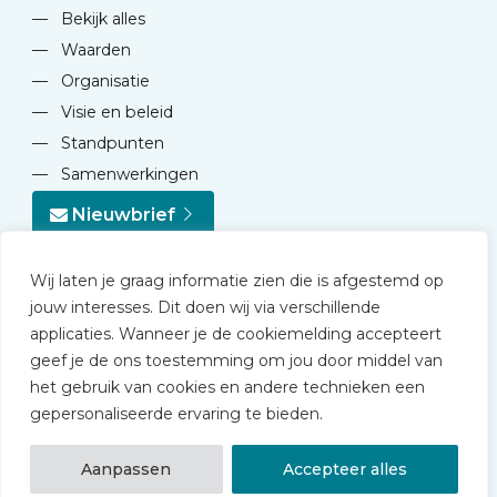
—
Bekijk alles
—
Waarden
—
Organisatie
—
Visie en beleid
—
Standpunten
—
Samenwerkingen
Nieuwbrief
Wij laten je graag informatie zien die is afgestemd op
jouw interesses. Dit doen wij via verschillende
applicaties. Wanneer je de cookiemelding accepteert
geef je de ons toestemming om jou door middel van
© 2026 NVD
het gebruik van cookies en andere technieken een
Privacy statement
gepersonaliseerde ervaring te bieden.
Disclaimer
Algemene voorwaarden NVD Academy
Aanpassen
Accepteer alles