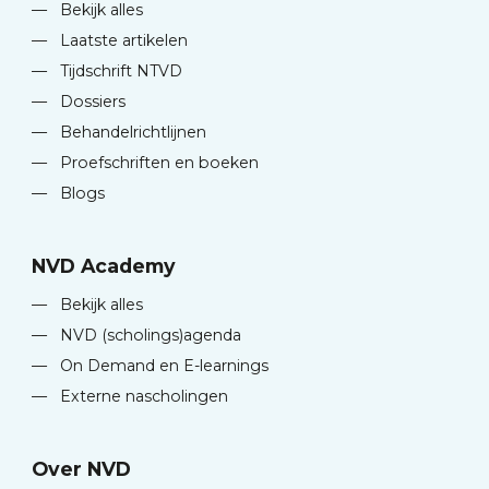
—
Bekijk alles
—
Laatste artikelen
—
Tijdschrift NTVD
—
Dossiers
—
Behandelrichtlijnen
—
Proefschriften en boeken
—
Blogs
NVD Academy
—
Bekijk alles
—
NVD (scholings)agenda
—
On Demand en E-learnings
—
Externe nascholingen
Over NVD