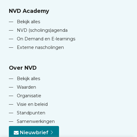
NVD Academy
—
Bekijk alles
—
NVD (scholings)agenda
—
On Demand en E-learnings
—
Externe nascholingen
Over NVD
—
Bekijk alles
—
Waarden
—
Organisatie
—
Visie en beleid
—
Standpunten
—
Samenwerkingen
Nieuwbrief