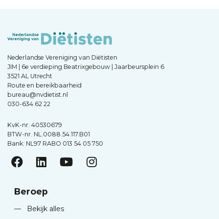
Nederlandse Vereniging van Diëtisten
JIM | 6e verdieping Beatrixgebouw | Jaarbeursplein 6
3521 AL Utrecht
Route en bereikbaarheid
bureau@nvdietist.nl
030-634 62 22
KvK-nr. 40530679
BTW-nr. NL.0088.54.117.B01
Bank: NL97 RABO 013 54 05 750
Beroep
—
Bekijk alles