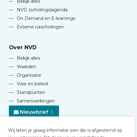
—
Bekijk alles
—
NVD (scholings)agenda
—
On Demand en E-learnings
—
Externe nascholingen
Over NVD
—
Bekijk alles
—
Waarden
—
Organisatie
—
Visie en beleid
—
Standpunten
—
Samenwerkingen
Nieuwbrief
Wij laten je graag informatie zien die is afgestemd op