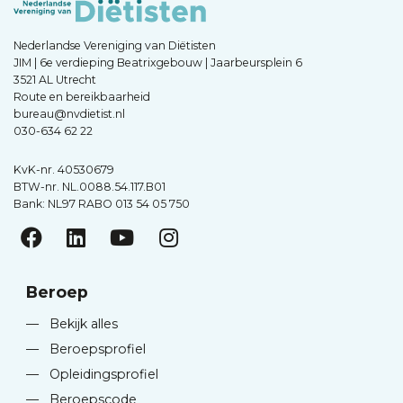
Nederlandse Vereniging van Diëtisten
JIM | 6e verdieping Beatrixgebouw | Jaarbeursplein 6
3521 AL Utrecht
Route en bereikbaarheid
bureau@nvdietist.nl
030-634 62 22
KvK-nr. 40530679
BTW-nr. NL.0088.54.117.B01
Bank: NL97 RABO 013 54 05 750
Beroep
—
Bekijk alles
—
Beroepsprofiel
—
Opleidingsprofiel
—
Beroepscode