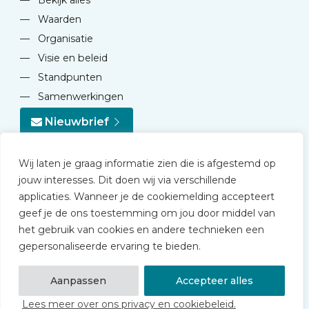
—
Bekijk alles
—
Waarden
—
Organisatie
—
Visie en beleid
—
Standpunten
—
Samenwerkingen
Nieuwbrief
Wij laten je graag informatie zien die is afgestemd op
jouw interesses. Dit doen wij via verschillende
applicaties. Wanneer je de cookiemelding accepteert
geef je de ons toestemming om jou door middel van
© 2026 NVD
het gebruik van cookies en andere technieken een
Privacy statement
gepersonaliseerde ervaring te bieden.
Disclaimer
Algemene voorwaarden NVD Academy
Aanpassen
Accepteer alles
Lees meer over ons privacy en cookiebeleid.