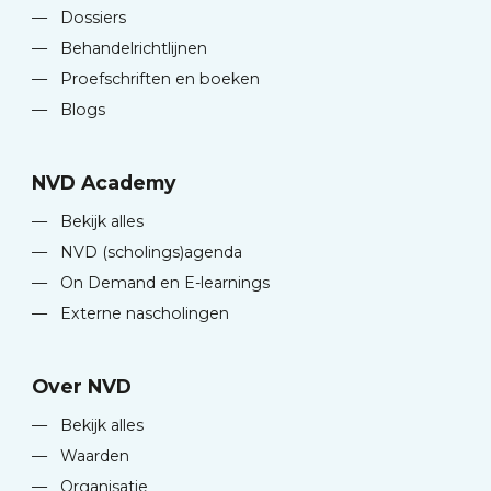
—
Dossiers
—
Behandelrichtlijnen
—
Proefschriften en boeken
—
Blogs
NVD Academy
—
Bekijk alles
—
NVD (scholings)agenda
—
On Demand en E-learnings
—
Externe nascholingen
Over NVD
—
Bekijk alles
—
Waarden
—
Organisatie