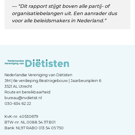
“Dit rapport stijgt boven alle partij- of
organisatiebelangen uit. Een aanrader dus
voor alle beleidsmakers in Nederland.”
Nederlandse Vereniging van Diëtisten
JIM | 6e verdieping Beatrixgebouw | Jaarbeursplein 6
3521 AL Utrecht
Route en bereikbaarheid
bureau@nvdietist.nl
030-634 62 22
KvK-nr. 40530679
BTW-nr. NL.0088.54.117.B01
Bank: NL97 RABO 013 54 05 750