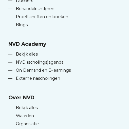
—
Dossiers
—
Behandelrichtlijnen
—
Proefschriften en boeken
—
Blogs
NVD Academy
—
Bekijk alles
—
NVD (scholings)agenda
—
On Demand en E-learnings
—
Externe nascholingen
Over NVD
—
Bekijk alles
—
Waarden
—
Organisatie