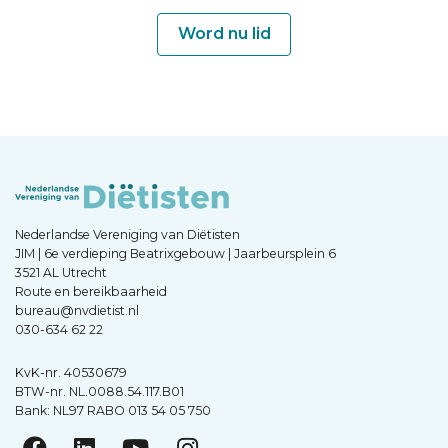
Word nu lid
Nederlandse Vereniging van Diëtisten
JIM | 6e verdieping Beatrixgebouw | Jaarbeursplein 6
3521 AL Utrecht
Route en bereikbaarheid
bureau@nvdietist.nl
030-634 62 22
KvK-nr. 40530679
BTW-nr. NL.0088.54.117.B01
Bank: NL97 RABO 013 54 05 750