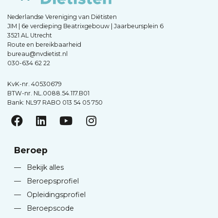
Nederlandse Vereniging van Diëtisten
JIM | 6e verdieping Beatrixgebouw | Jaarbeursplein 6
3521 AL Utrecht
Route en bereikbaarheid
bureau@nvdietist.nl
030-634 62 22
KvK-nr. 40530679
BTW-nr. NL.0088.54.117.B01
Bank: NL97 RABO 013 54 05 750
Beroep
—
Bekijk alles
—
Beroepsprofiel
—
Opleidingsprofiel
—
Beroepscode