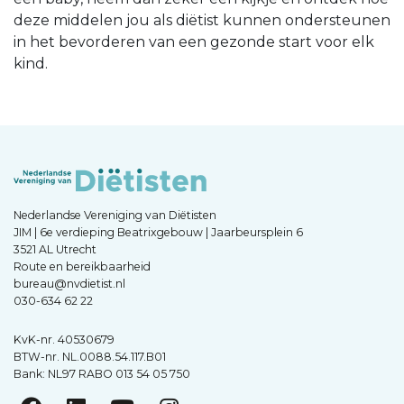
deze middelen jou als diëtist kunnen ondersteunen
in het bevorderen van een gezonde start voor elk
kind.
Nederlandse Vereniging van Diëtisten
JIM | 6e verdieping Beatrixgebouw | Jaarbeursplein 6
3521 AL Utrecht
Route en bereikbaarheid
bureau@nvdietist.nl
030-634 62 22
KvK-nr. 40530679
BTW-nr. NL.0088.54.117.B01
Bank: NL97 RABO 013 54 05 750