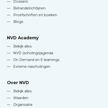
—
Dossiers
—
Behandelrichtlijnen
—
Proefschriften en boeken
—
Blogs
NVD Academy
—
Bekijk alles
—
NVD (scholings)agenda
—
On Demand en E-learnings
—
Externe nascholingen
Over NVD
—
Bekijk alles
—
Waarden
—
Organisatie