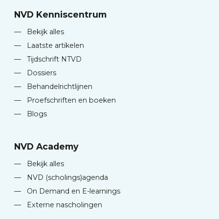
NVD Kenniscentrum
—
Bekijk alles
—
Laatste artikelen
—
Tijdschrift NTVD
—
Dossiers
—
Behandelrichtlijnen
—
Proefschriften en boeken
—
Blogs
NVD Academy
—
Bekijk alles
—
NVD (scholings)agenda
—
On Demand en E-learnings
—
Externe nascholingen