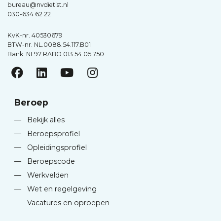
bureau@nvdietist.nl
030-634 62 22
KvK-nr. 40530679
BTW-nr. NL.0088.54.117.B01
Bank: NL97 RABO 013 54 05 750
Beroep
—
Bekijk alles
—
Beroepsprofiel
—
Opleidingsprofiel
—
Beroepscode
—
Werkvelden
—
Wet en regelgeving
—
Vacatures en oproepen