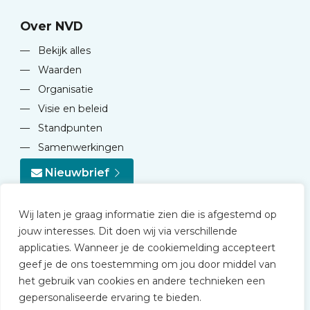
Over NVD
—
Bekijk alles
—
Waarden
—
Organisatie
—
Visie en beleid
—
Standpunten
—
Samenwerkingen
Nieuwbrief
Wij laten je graag informatie zien die is afgestemd op
jouw interesses. Dit doen wij via verschillende
applicaties. Wanneer je de cookiemelding accepteert
geef je de ons toestemming om jou door middel van
© 2026 NVD
het gebruik van cookies en andere technieken een
Privacy statement
gepersonaliseerde ervaring te bieden.
Disclaimer